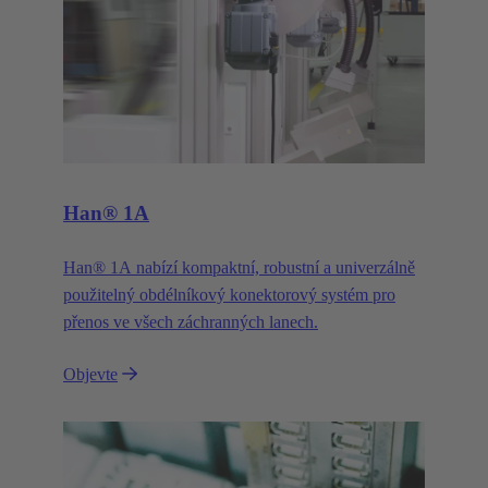
Han® 1A
Han® 1A nabízí kompaktní, robustní a univerzálně
použitelný obdélníkový konektorový systém pro
přenos ve všech záchranných lanech.
Objevte