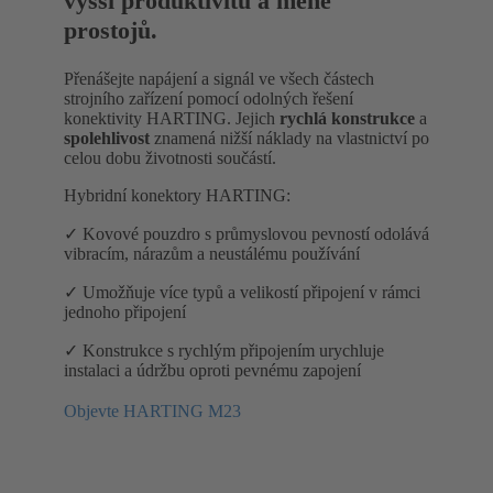
vyšší produktivitu a méně
prostojů.
Přenášejte napájení a signál ve všech částech
strojního zařízení pomocí odolných řešení
konektivity HARTING. Jejich
rychlá konstrukce
a
spolehlivost
znamená nižší náklady na vlastnictví po
celou dobu životnosti součástí.
Hybridní konektory HARTING:
✓ Kovové pouzdro s průmyslovou pevností odolává
vibracím, nárazům a neustálému používání
✓ Umožňuje více typů a velikostí připojení v rámci
jednoho připojení
✓ Konstrukce s rychlým připojením urychluje
instalaci a údržbu oproti pevnému zapojení
Objevte HARTING M23