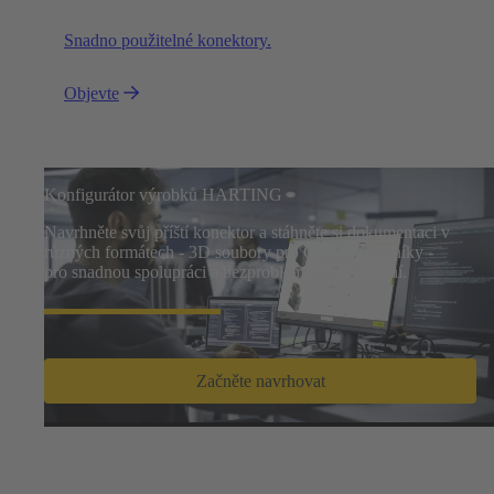
Snadno použitelné konektory.
Objevte
Konfigurátor výrobků HARTING
Navrhněte svůj příští konektor a stáhněte si dokumentaci v
různých formátech - 3D soubory pro CAD, kusovníky -
pro snadnou spolupráci a bezproblémové objednání.
Začněte navrhovat