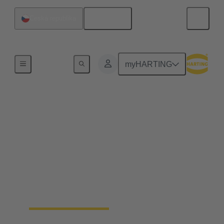
Čeština
Česká republika
Home
myHARTING
Konektivita pro
průmyslovou
automatizaci
Už žádné kompromisy. Umožněte svým
automatizačním strojům, aby byly menší a odolnější,
aniž by to bylo na úkor funkčnosti.