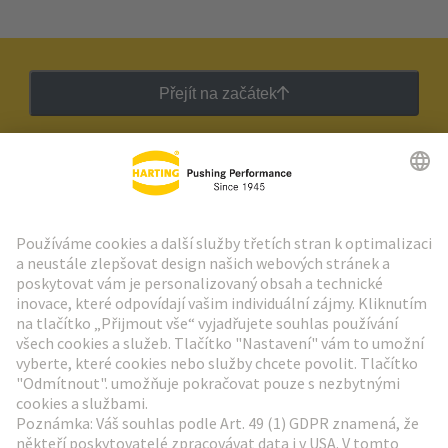
Přejít na začátek
Zpravodaj HARTING
Přejít na registraci
Social Media