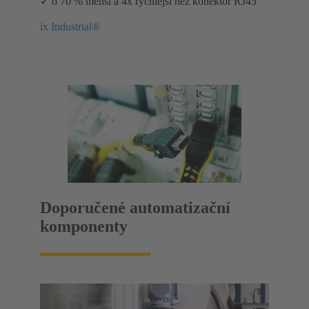
✓ o 70 % menší a 4x rychlejší než konektor RJ45
ix Industrial®
Doporučené automatizační
komponenty