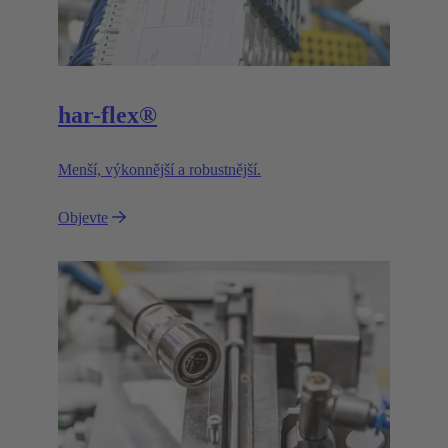
har-flex®
Menší, výkonnější a robustnější.
Objevte