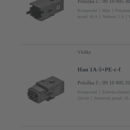
Položka č.: 09 10 005 3
Krimpování
Male
Polyami
proud: ‌10 A
Velikost: 1 A
mm²
Jedna zajišťovací páčka
Vložky
Han 1A-5+PE-c-f
Položka č.: 09 10 005 3
Krimpování
Zásuvka (female
(černá)
Jmenovitý proud: ‌10
vodiče: 0.14 ... 2.5 mm²
Jedn