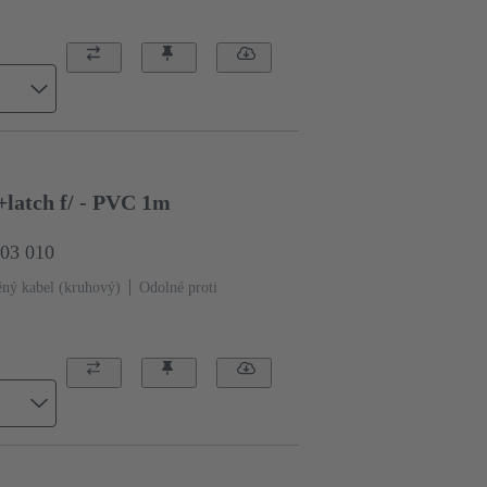
latch f/ - PVC 1m
703 010
ný kabel (kruhový)
Odolné proti