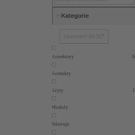
Kategorie
Obnovení filtrů
Konektory
6
Kontakty
Kryty
1
Moduly
Nástroje