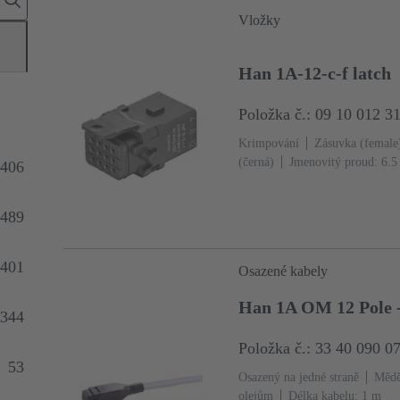
Vložky
Han 1A-12-c-f latch
Položka č.: 09 10 012 3
Krimpování
Zásuvka (female
(černá)
Jmenovitý proud: ‌6.5
406
vodiče: 0.09 ... 0.52 mm²
Zaj
489
401
Osazené kabely
Han 1A OM 12 Pole -
344
Položka č.: 33 40 090 0
53
Osazený na jedné straně
Mědě
olejům
Délka kabelu: 1 m