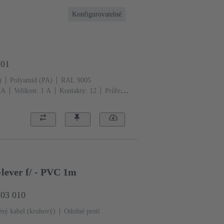
Konfigurovatelné
101
)
Polyamid (PA)
RAL 9005
 A
Velikost: 1 A
Kontakty: 12
Průřez
išťovací jazýčky
lever f/ - PVC 1m
703 010
ný kabel (kruhový)
Odolné proti