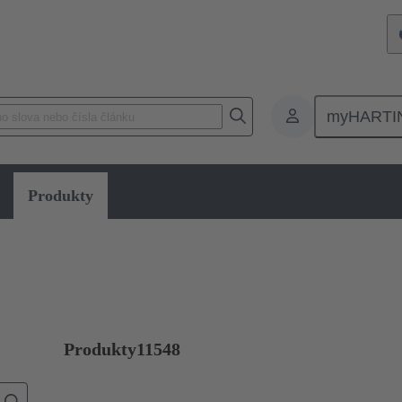
myHARTI
Produkty
Produkty
11548