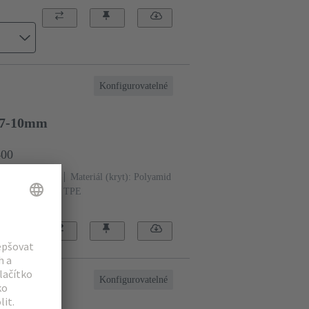
Konfigurovatelné
5,7-10mm
400
1x Integrováno
Materiál (kryt): Polyamid
teriál (těsnění): TPE
Konfigurovatelné