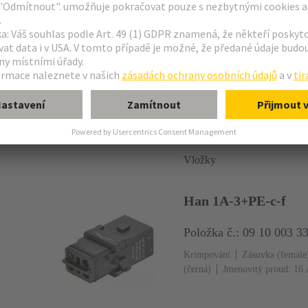
Han 1A-12-c-m latch
Položka č.: 09 10 012 3
Krimpování
Male
Polyami
proud: ‌6.5 A
Velikost: 1 A
mm²
Zajišťovací jazýčky
Vložky
Han 1A-3+PE-c-f
Položka č.: 09 10 003 3
Krimpování
Zásuvka (female
(černá)
Jmenovitý proud: ‌16
vodiče: 0.14 ... 4 mm²
Jedna 