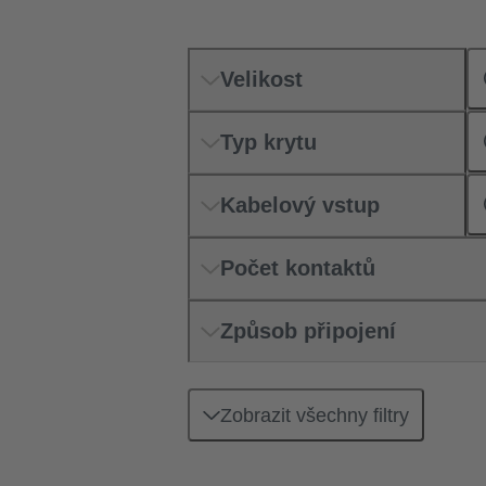
Příslušenství
1
Velikost
Rozvaděče energie
Typ krytu
Sady konektorů
Systémová kabeláž
1
Kabelový vstup
Vložky
Počet kontaktů
Způsob připojení
Zobrazit všechny filtry