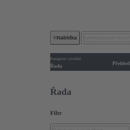
Nabídka
Kategorie výrobků:
Řada
Produkty
Přehled
Řada
Řada
Filtr