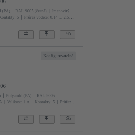
006
d (PA)
RAL 9005 (černá)
Jmenovitý
Kontakty: 5
Průřez vodiče: 0.14 ... 2.5
Konfigurovatelné
106
)
Polyamid (PA)
RAL 9005
 A
Velikost: 1 A
Kontakty: 5
Průřez
a zajišťovací páčka