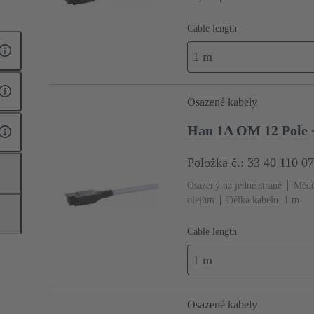
207
Cable length
28
1 m
119
Osazené kabely
Han 1A OM 12 Pole +
081
Položka č.: 33 40 110 0
334
Osazený na jedné straně
Mědě
olejům
Délka kabelu: 1 m
Cable length
1 m
Osazené kabely