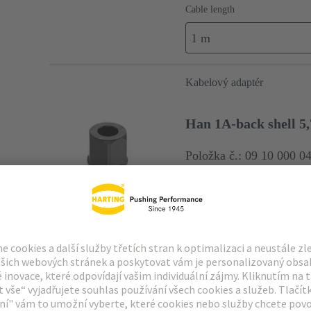
Cable length
1 m
Kabelový adaptér
Han 1A-back shell 
Položka č.: 09 10 000 0
Velikost: 1 A
Přívod shora
(PA)
RAL 9005 (černá)
Ma
Vložky