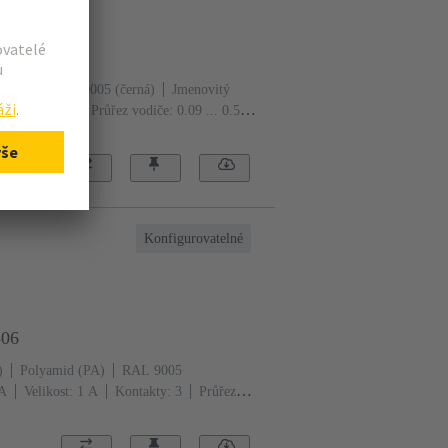
001
d (PA)
RAL 9005 (černá)
Jmenovitý
Kontakty: 12
Průřez vodiče: 0.09 ... 0.52
Konfigurovatelné
306
)
Polyamid (PA)
RAL 9005
 A
Velikost: 1 A
Kontakty: 3
Průřez
zajišťovací páčka