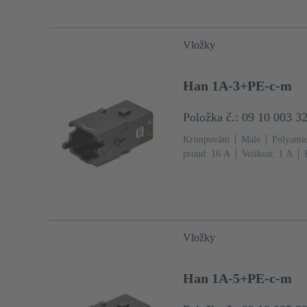
Vložky
Han 1A-3+PE-c-m
Položka č.: 09 10 003 3
Krimpování
Male
Polyami
proud: ‌16 A
Velikost: 1 A
mm²
Jedna zajišťovací páčka
Vložky
Han 1A-5+PE-c-m