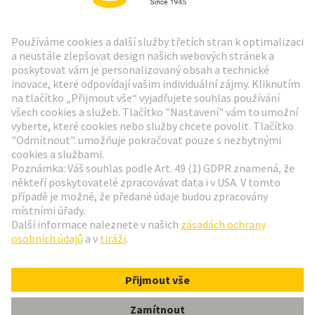
Zpravodaj HARTING
Přejít na registraci
Social Media
Čeština
Česká republika
© Technologická skupina HARTING