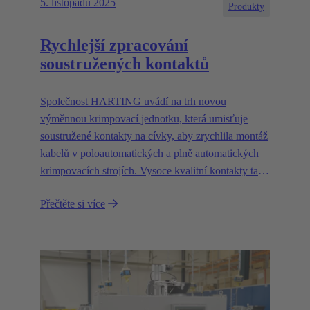
5. listopadu 2025
Produkty
Rychlejší zpracování
soustružených kontaktů
Společnost HARTING uvádí na trh novou
výměnnou krimpovací jednotku, která umisťuje
soustružené kontakty na cívky, aby zrychlila montáž
kabelů v poloautomatických a plně automatických
krimpovacích strojích. Vysoce kvalitní kontakty tak
lze krimpovat na vodiče během několika sekund.
Přečtěte si více