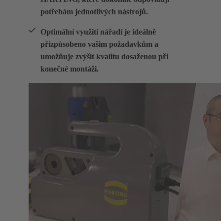
potřebám jednotlivých nástrojů.
Optimální využití nářadí je ideálně
přizpůsobeno vašim požadavkům a
umožňuje zvýšit kvalitu dosaženou při
konečné montáži.