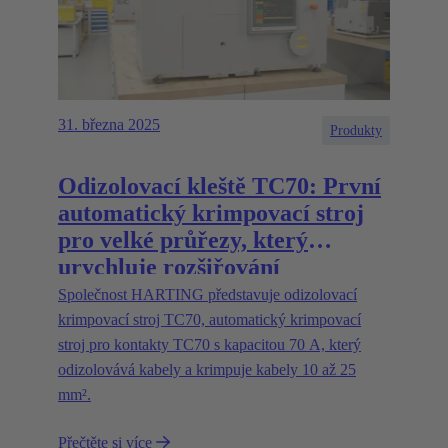
31. března 2025
Produkty
Odizolovací kleště TC70: První
automatický krimpovací stroj
pro velké průřezy, který
urychluje rozšiřování
energetických infrastruktur
Společnost HARTING představuje odizolovací
krimpovací stroj TC70, automatický krimpovací
stroj pro kontakty TC70 s kapacitou 70 A, který
odizolovává kabely a krimpuje kabely 10 až 25
mm².
Přečtěte si více