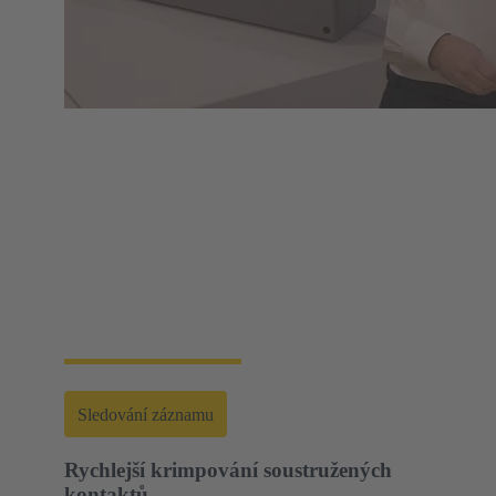
Webový seminář | Nástroje pro urychlení nastavení
energetických infrastruktur
Portfolio nástrojů HARTING sahá od jednoduchých
montážních a demontážních nástrojů, přes ruční a
poloautomatické nástroje až po plně automatizované
stroje. To vám umožní spolehlivou instalaci a údržbu
- pro optimální výsledky při každém použití.
Sledování záznamu
Rychlejší krimpování soustružených
kontaktů