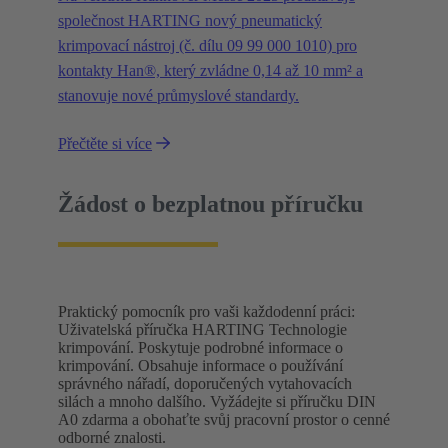
společnost HARTING nový pneumatický
krimpovací nástroj (č. dílu 09 99 000 1010) pro
kontakty Han®, který zvládne 0,14 až 10 mm² a
stanovuje nové průmyslové standardy.
Přečtěte si více
Žádost o bezplatnou příručku
Praktický pomocník pro vaši každodenní práci:
Uživatelská příručka HARTING Technologie
krimpování. Poskytuje podrobné informace o
krimpování. Obsahuje informace o používání
správného nářadí, doporučených vytahovacích
silách a mnoho dalšího. Vyžádejte si příručku DIN
A0 zdarma a obohaťte svůj pracovní prostor o cenné
odborné znalosti.