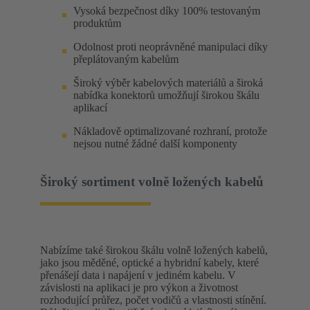
Vysoká bezpečnost díky 100% testovaným
produktům
Odolnost proti neoprávněné manipulaci díky
přeplátovaným kabelům
Široký výběr kabelových materiálů a široká
nabídka konektorů umožňují širokou škálu
aplikací
Nákladově optimalizované rozhraní, protože
nejsou nutné žádné další komponenty
Široký sortiment volně ložených kabelů
Nabízíme také širokou škálu volně ložených kabelů,
jako jsou měděné, optické a hybridní kabely, které
přenášejí data i napájení v jediném kabelu. V
závislosti na aplikaci je pro výkon a životnost
rozhodující průřez, počet vodičů a vlastnosti stínění.