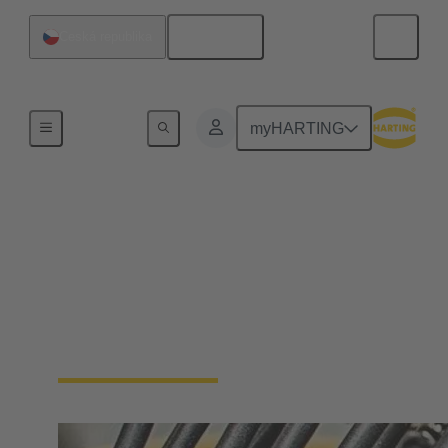
Čeština
Česká republika
Home
myHARTING
Kabelové svazky a
volně ložené kabely
Kabelové svazky a surové kabely nabízejí flexibilitu
a spolehlivost pro různé aplikace v průmyslovém
prostředí.