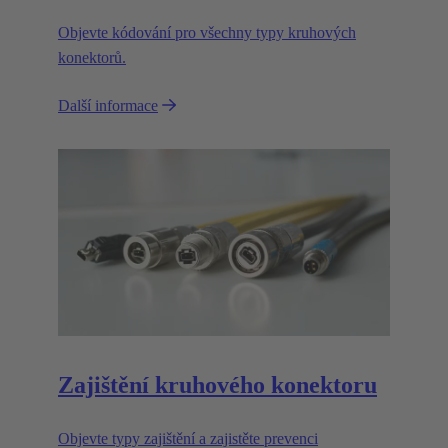
Objevte kódování pro všechny typy kruhových
konektorů.
Další informace
Zajištění kruhového konektoru
Objevte typy zajištění a zajistěte prevenci