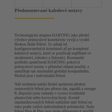
Předmontované kabelové sestavy
Technologická skupina HARTING jako přední
výrobce průmyslové konektivity vyvíjí a vyrábí
širokou škálu řešení. Ty sahají od
konfigurovatelných konektorů až po kompletní
kabelové sestavy, které se používají například ve
strojírenství, robotice a železnici. Rozmanité
portfolio společnosti HARTING pokrývá
průmyslové normy v příslušné oblasti použití, a
umožňuje tak maximální globální kompatibilitu.
Možná jsou i individuální řešení.
Náš sortiment nabízí široké spektrum předem
sestavených řešení pro přenos dat, signálů a energie.
K dispozici jsou varianty s vysoce kvalitními
plastovými nebo kovovými kryty. Kromě
standardizovaných řešení nabízíme také řešení na
míru podle vašich individuálních požadavků. Naše
řešení Plug & Play jsou proto připravena k použití.