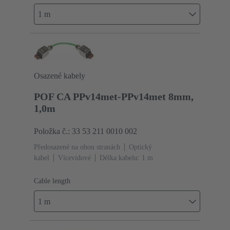
1 m
Osazené kabely
POF CA PPv14met-PPv14met 8mm,
1,0m
Položka č.: 33 53 211 0010 002
Předosazené na obou stranách
Optický
kabel
Vícevidové
Délka kabelu: 1 m
Cable length
1 m