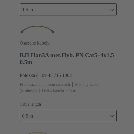
1.5 m
Osazené kabely
RJI Han3A met.Hyb. PN Cat5+4x1,5
0.5m
Položka č.: 09 45 715 1362
Předosazené na obou stranách
Měděný kabel
(kruhový)
Délka kabelu: 0.5 m
Cable length
0.5 m