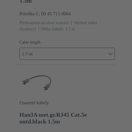
1.5m
Položka č.: 09 45 715 0064
Předosazené na obou stranách
Měděný kabel
(kruhový)
Délka kabelu: 1.5 m
Cable length
1.5 m
Osazené kabely
Han3A met.gr.RJ45 Cat.5e
outd.black 1.5m