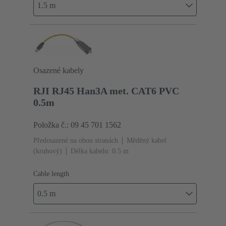
1.5 m
Osazené kabely
RJI RJ45 Han3A met. CAT6 PVC
0.5m
Položka č.: 09 45 701 1562
Předosazené na obou stranách
Měděný kabel
(kruhový)
Délka kabelu: 0.5 m
Cable length
0.5 m