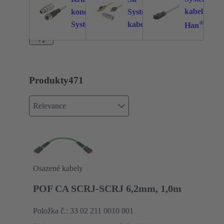
kabel
konektory
Systémová
210
244
®
Systémová
kabeláž
Han
kabeláž
+1
Produkty
471
Relevance
Osazené kabely
POF CA SCRJ-SCRJ 6,2mm, 1,0m
Položka č.: 33 02 211 0010 001