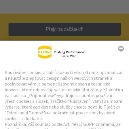
Přejít na začátek
Zpravodaj HARTING
Přejít na registraci
Social Media