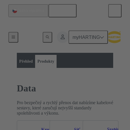
Čeština
Česká republika
myHARTING
Kategorie výrobků:
Data
Data
Přehled
Produkty
Data
Pro bezpečný a rychlý přenos dat nabízíme kabelové
sestavy, které zaručují nejvyšší standardy
spolehlivosti a výkonu.
Systémový
Kruhové
Síť