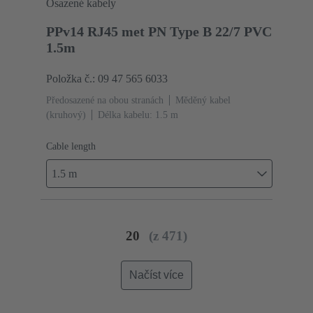
Osazené kabely
PPv14 RJ45 met PN Type B 22/7 PVC
1.5m
Položka č.: 09 47 565 6033
Předosazené na obou stranách
Měděný kabel
(kruhový)
Délka kabelu: 1.5 m
Cable length
1.5 m
20
(z 471)
Načíst více