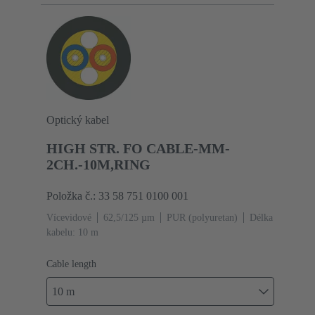
Optický kabel
HIGH STR. FO CABLE-MM-
2CH.-10M,RING
Položka č.: 33 58 751 0100 001
Vícevidové
62,5/125 µm
PUR (polyuretan)
Délka
kabelu: 10 m
Cable length
10 m