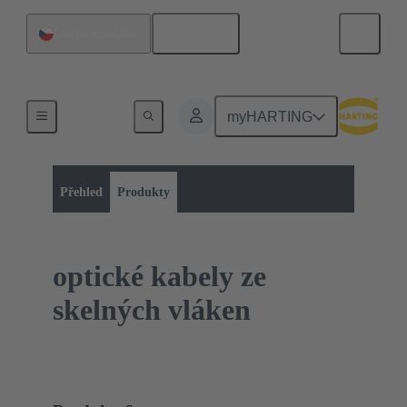
Čeština
Česká republika
myHARTING
Kategorie výrobků:
Kabelová metráž
Optické kabely
Přehled
Produkty
optické kabely ze
skelných vláken