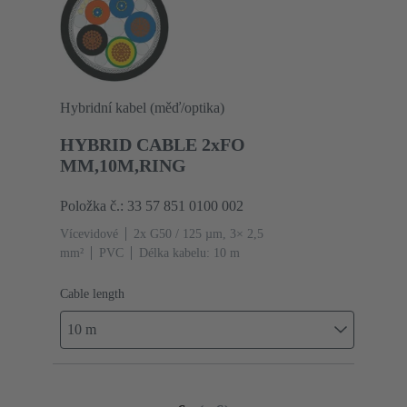
Hybridní kabel (měď/optika)
HYBRID CABLE 2xFO
MM,10M,RING
Položka č.: 33 57 851 0100 002
Vícevidové
2x G50 / 125 µm, 3× 2,5
mm²
PVC
Délka kabelu: 10 m
Cable length
10 m