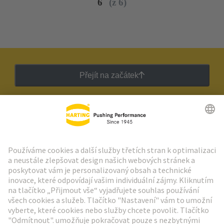
6
(z 6)
Přejít na začátek
Zpravodaj HARTING
Přejít na registraci
Social Media