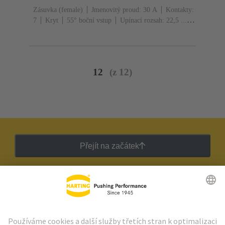
Zásuvka (female)
Jmenovitý proud: ‌30 A
Kontakty:
7
Kryt
55° boční vstup
Upínací rozsah: 22,5 ... 24
mm
Materiál: Polyamid (PA)
Stupeň krytí: IP20
12
(z 12)
Přejít na začátek
Zpravodaj HARTING