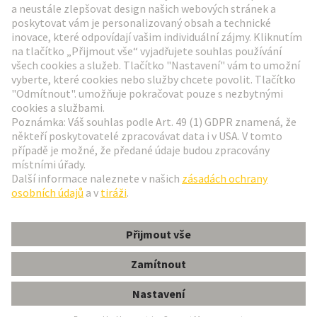
Přejít na registraci
Social Media
Čeština
Česká republika
© Technologická skupina HARTING
Nastavení souborů cookie
otisk
Zásady ochrany osobních údajů
Podmínky používání
Informace pro zákazníky