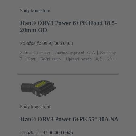
Sady konektorů
Han® ORV3 Power 6+PE Hood 18.5-
20mm OD
Položka č.: 09 93 006 0403
Zásuvka (female)
Jmenovitý proud: ‌32 A
Kontakty:
7
Kryt
Boční vstup
Upínací rozsah: 18,5 ... 20
mm
Materiál: Polyamid (PA)
Stupeň krytí: IP20
Sady konektorů
Han® ORV3 Power 6+PE 55° 30A NA
Položka č.: 97 00 000 0946