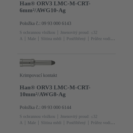
Han® ORV3 LMC-M-CRT-
6mm²/AWG10-Ag
Položka č.: 09 93 000 6143
S ochrannou vložkou
Jmenovitý proud: ≤32
A
Male
Slitina mědi
Postříbřený
Průřez vodiče:
6 mm²
AWG 10
Krimpovací kontakt
Han® ORV3 LMC-M-CRT-
10mm²/AWG8-Ag
Položka č.: 09 93 000 6144
S ochrannou vložkou
Jmenovitý proud: ≤32
A
Male
Slitina mědi
Postříbřený
Průřez vodiče:
10 mm²
AWG 8