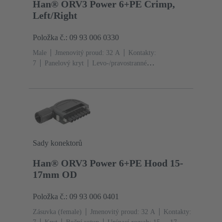
Han® ORV3 Power 6+PE Crimp,
Left/Right
Položka č.: 09 93 006 0330
Male
Jmenovitý proud: ‌32 A
Kontakty:
7
Panelový kryt
Levo-/pravostranné
provedení
Materiál: Polyamid (PA)
Stupeň krytí:
IP20
Sady konektorů
Han® ORV3 Power 6+PE Hood 15-
17mm OD
Položka č.: 09 93 006 0401
Zásuvka (female)
Jmenovitý proud: ‌32 A
Kontakty: