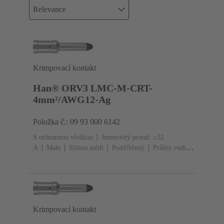
Relevance
Krimpovací kontakt
Han® ORV3 LMC-M-CRT-
4mm²/AWG12-Ag
Položka č.: 09 93 000 6142
S ochrannou vložkou
Jmenovitý proud: ≤32
A
Male
Slitina mědi
Postříbřený
Průřez vodiče:
4 mm²
AWG 12
Krimpovací kontakt