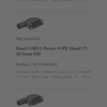
7
Kryt
Boční vstup
Upínací rozsah: 15 ... 17
mm
Materiál: Polyamid (PA)
Stupeň krytí: IP20
Sady konektorů
Han® ORV3 Power 6+PE Hood 17-
18.5mm OD
Položka č.: 09 93 006 0402
Zásuvka (female)
Jmenovitý proud: ‌32 A
Kontakty:
7
Kryt
Boční vstup
Upínací rozsah: 17 ... 18,5
mm
Materiál: Polyamid (PA)
Stupeň krytí: IP20