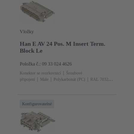
Vložky
Han E AV 24 Pos. M Insert Term.
Block Le
Položka č.: 09 33 024 4626
Konektor se svorkovnicí
Šroubové
připojení
Male
Polykarbonát (PC)
RAL 7032
(štěrková šedá)
Jmenovitý proud: ‌16 A
Velikost: 24
B
Kontakty: 24
Průřez vodiče: 0.2 ... 2.5
mm²
Slitina mědi
Postříbřený
Konfigurovatelné