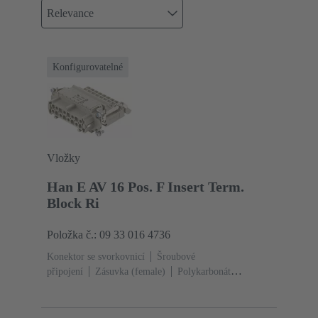
Relevance
Konfigurovatelné
Vložky
Han E AV 16 Pos. F Insert Term.
Block Ri
Položka č.: 09 33 016 4736
Konektor se svorkovnicí
Šroubové
připojení
Zásuvka (female)
Polykarbonát
(PC)
RAL 7032 (štěrková šedá)
Jmenovitý proud:
‌16 A
Velikost: 16 B
Kontakty: 16
Průřez vodiče:
0.2 ... 2.5 mm²
Slitina mědi
Postříbřený