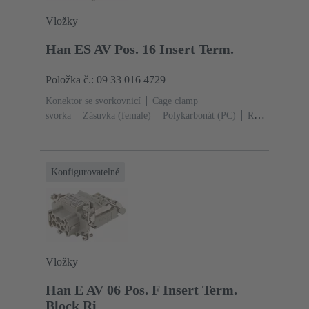
Vložky
Han ES AV Pos. 16 Insert Term.
Položka č.: 09 33 016 4729
Konektor se svorkovnicí
Cage clamp
svorka
Zásuvka (female)
Polykarbonát (PC)
RAL
7032 (štěrková šedá)
Jmenovitý proud: ‌16
A
Velikost: 16 B
Kontakty: 16
Průřez vodiče:
0.14 ... 2.5 mm²
Slitina mědi
Postříbřený
Konfigurovatelné
Vložky
Han E AV 06 Pos. F Insert Term.
Block Ri