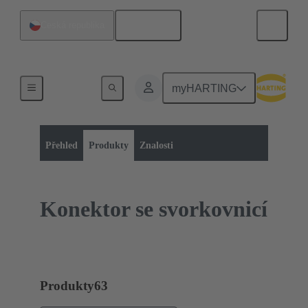
Čeština
Česká republika
myHARTING
Kategorie výrobků:
Pravoúhlé konektory
Speciální aplikace
Přehled
Produkty
Znalosti
Konektor se svorkovnicí
Produkty
63