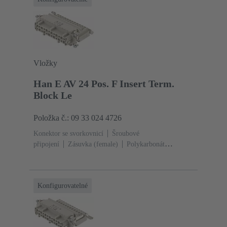
Vložky
Han E AV 24 Pos. F Insert Term.
Block Le
Položka č.: 09 33 024 4726
Konektor se svorkovnicí
Šroubové
připojení
Zásuvka (female)
Polykarbonát
(PC)
RAL 7032 (štěrková šedá)
Jmenovitý proud:
‌16 A
Velikost: 24 B
Kontakty: 24
Průřez vodiče:
0.2 ... 2.5 mm²
Slitina mědi
Postříbřený
Konfigurovatelné