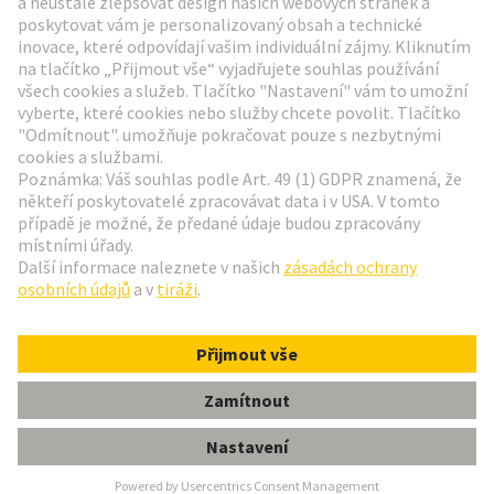
Přejít na registraci
Social Media
Čeština
Česká republika
© Technologická skupina HARTING
Nastavení souborů cookie
otisk
Zásady ochrany osobních údajů
Podmínky používání
Informace pro zákazníky