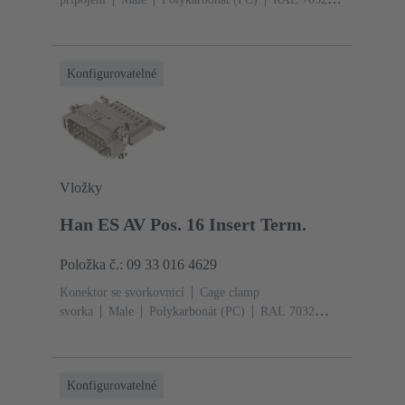
(štěrková šedá)
Jmenovitý proud: ‌16 A
Velikost: 24
B
Kontakty: 24
Průřez vodiče: 0.2 ... 2.5
mm²
Slitina mědi
Postříbřený
Konfigurovatelné
Vložky
Han ES AV Pos. 16 Insert Term.
Položka č.: 09 33 016 4629
Konektor se svorkovnicí
Cage clamp
svorka
Male
Polykarbonát (PC)
RAL 7032
(štěrková šedá)
Jmenovitý proud: ‌16 A
Velikost: 16
B
Kontakty: 16
Průřez vodiče: 0.14 ... 2.5
mm²
Slitina mědi
Postříbřený
Konfigurovatelné