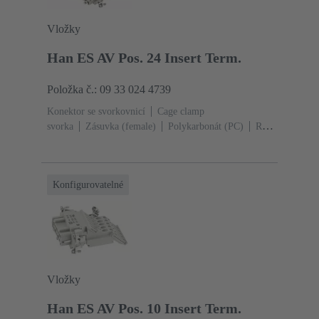
Vložky
Han ES AV Pos. 24 Insert Term.
Položka č.: 09 33 024 4739
Konektor se svorkovnicí
Cage clamp
svorka
Zásuvka (female)
Polykarbonát (PC)
RAL
7032 (štěrková šedá)
Jmenovitý proud: ‌16
A
Velikost: 24 B
Kontakty: 24
Průřez vodiče:
0.14 ... 2.5 mm²
Slitina mědi
Postříbřený
Konfigurovatelné
Vložky
Han ES AV Pos. 10 Insert Term.