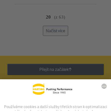
B
Kontakty: 40
Průřez vodiče: 0.2 ... 2.5
mm²
Slitina mědi
Postříbřený
20
(z 63)
Načíst více
Přejít na začátek
Zpravodaj HARTING