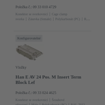
Položka č.: 09 33 010 4729
Konektor se svorkovnicí
Cage clamp
svorka
Zásuvka (female)
Polykarbonát (PC)
RAL
7032 (štěrková šedá)
Jmenovitý proud: ‌16
A
Velikost: 10 B
Kontakty: 10
Průřez vodiče:
0.14 ... 2.5 mm²
Slitina mědi
Postříbřený
Konfigurovatelné
Vložky
Han E AV 24 Pos. M Insert Term
Block Lef
Položka č.: 09 33 024 4625
Konektor se svorkovnicí
Šroubové
připojení
Male
Polykarbonát (PC)
RAL 7032