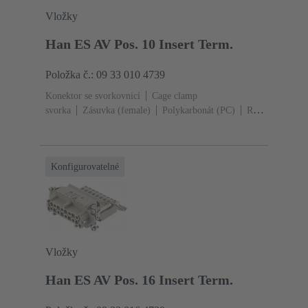
Vložky
Han ES AV Pos. 10 Insert Term.
Položka č.: 09 33 010 4739
Konektor se svorkovnicí
Cage clamp
svorka
Zásuvka (female)
Polykarbonát (PC)
RAL
7032 (štěrková šedá)
Jmenovitý proud: ‌16
A
Velikost: 10 B
Kontakty: 10
Průřez vodiče:
0.14 ... 2.5 mm²
Slitina mědi
Postříbřený
Konfigurovatelné
Vložky
Han ES AV Pos. 16 Insert Term.