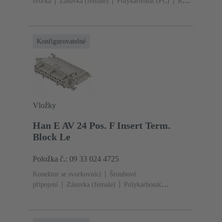
svorka
Zásuvka (female)
Polykarbonát (PC)
RAL
7032 (štěrková šedá)
Jmenovitý proud: ‌16
A
Velikost: 24 B
Kontakty: 24
Průřez vodiče:
0.14 ... 2.5 mm²
Slitina mědi
Postříbřený
Konfigurovatelné
Vložky
Han E AV 24 Pos. F Insert Term.
Block Le
Položka č.: 09 33 024 4725
Konektor se svorkovnicí
Šroubové
připojení
Zásuvka (female)
Polykarbonát
(PC)
RAL 7032 (štěrková šedá)
Jmenovitý proud:
‌16 A
Velikost: 24 B
Kontakty: 24
Průřez vodiče:
0.2 ... 2.5 mm²
Slitina mědi
Postříbřený