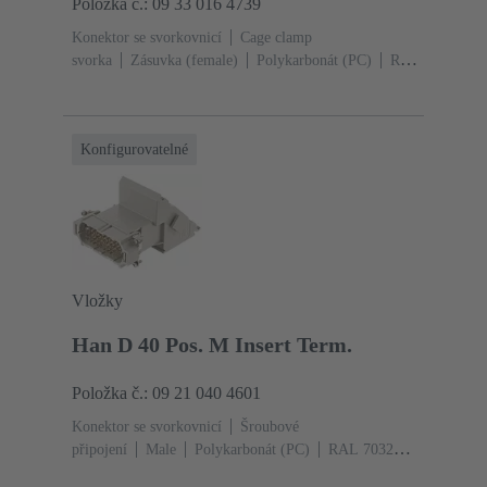
Položka č.: 09 33 016 4739
Konektor se svorkovnicí
Cage clamp
svorka
Zásuvka (female)
Polykarbonát (PC)
RAL
7032 (štěrková šedá)
Jmenovitý proud: ‌16
A
Velikost: 16 B
Kontakty: 16
Průřez vodiče:
0.14 ... 2.5 mm²
Slitina mědi
Postříbřený
Konfigurovatelné
Vložky
Han D 40 Pos. M Insert Term.
Položka č.: 09 21 040 4601
Konektor se svorkovnicí
Šroubové
připojení
Male
Polykarbonát (PC)
RAL 7032
(štěrková šedá)
Jmenovitý proud: ‌10 A
Velikost: 16