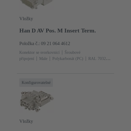
Vložky
Han D AV Pos. M Insert Term.
Položka č.: 09 21 064 4612
Konektor se svorkovnicí
Šroubové
připojení
Male
Polykarbonát (PC)
RAL 7032
(štěrková šedá)
Jmenovitý proud: ‌10 A
Velikost: 24
B
Kontakty: 64
Průřez vodiče: 0.2 ... 2.5
mm²
Slitina mědi
Postříbřený
Konfigurovatelné
Vložky