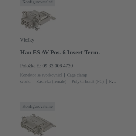
Konfigurovatelné
Vložky
Han ES AV Pos. 6 Insert Term.
Položka č.: 09 33 006 4739
Konektor se svorkovnicí
Cage clamp
svorka
Zásuvka (female)
Polykarbonát (PC)
RAL
7032 (štěrková šedá)
Jmenovitý proud: ‌16
A
Velikost: 6 B
Kontakty: 6
Průřez vodiče: 0.14
... 2.5 mm²
Slitina mědi
Postříbřený
Konfigurovatelné