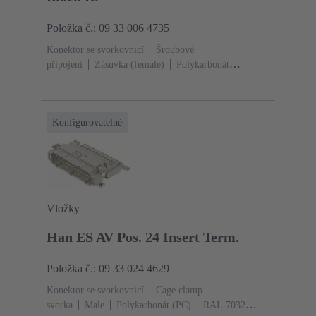
Položka č.: 09 33 006 4735
Konektor se svorkovnicí
Šroubové
připojení
Zásuvka (female)
Polykarbonát
(PC)
RAL 7032 (štěrková šedá)
Jmenovitý proud:
‌16 A
Velikost: 6 B
Kontakty: 6
Průřez vodiče: 0.2
... 2.5 mm²
Slitina mědi
Postříbřený
Konfigurovatelné
Vložky
Han ES AV Pos. 24 Insert Term.
Položka č.: 09 33 024 4629
Konektor se svorkovnicí
Cage clamp
svorka
Male
Polykarbonát (PC)
RAL 7032