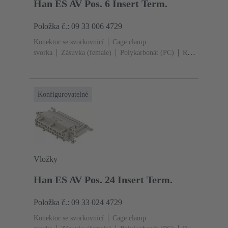
Han ES AV Pos. 6 Insert Term.
Položka č.: 09 33 006 4729
Konektor se svorkovnicí
Cage clamp
svorka
Zásuvka (female)
Polykarbonát (PC)
RAL
7032 (štěrková šedá)
Jmenovitý proud: ‌16
A
Velikost: 6 B
Kontakty: 6
Průřez vodiče: 0.14
... 2.5 mm²
Slitina mědi
Postříbřený
Konfigurovatelné
Vložky
Han ES AV Pos. 24 Insert Term.
Položka č.: 09 33 024 4729
Konektor se svorkovnicí
Cage clamp