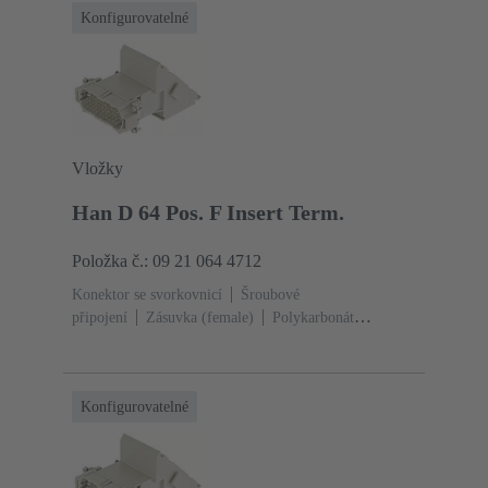
Konfigurovatelné
Vložky
Han D 64 Pos. F Insert Term.
Položka č.: 09 21 064 4712
Konektor se svorkovnicí
Šroubové
připojení
Zásuvka (female)
Polykarbonát
(PC)
RAL 7032 (štěrková šedá)
Jmenovitý proud:
‌10 A
Velikost: 24 B
Kontakty: 64
Průřez vodiče:
0.2 ... 2.5 mm²
Slitina mědi
Postříbřený
Konfigurovatelné