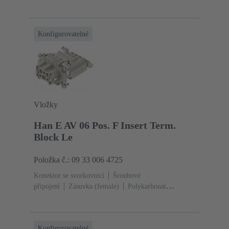
(štěrková šedá)
Jmenovitý proud: ‌16 A
Velikost: 24
B
Kontakty: 24
Průřez vodiče: 0.14 ... 2.5
mm²
Slitina mědi
Postříbřený
Konfigurovatelné
Vložky
Han E AV 06 Pos. F Insert Term.
Block Le
Položka č.: 09 33 006 4725
Konektor se svorkovnicí
Šroubové
připojení
Zásuvka (female)
Polykarbonát
(PC)
RAL 7032 (štěrková šedá)
Jmenovitý proud:
‌16 A
Velikost: 6 B
Kontakty: 6
Průřez vodiče: 0.2
... 2.5 mm²
Slitina mědi
Postříbřený
Konfigurovatelné