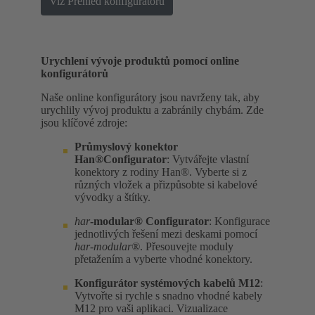
Viz Přehled konfigurátoru
Urychlení vývoje produktů pomocí online
konfigurátorů
Naše online konfigurátory jsou navrženy tak, aby
urychlily vývoj produktu a zabránily chybám. Zde
jsou klíčové zdroje:
Průmyslový konektor
Han®Configurator
: Vytvářejte vlastní
konektory z rodiny Han®. Vyberte si z
různých vložek a přizpůsobte si kabelové
vývodky a štítky.
har
-modular® Configurator
: Konfigurace
jednotlivých řešení mezi deskami pomocí
har-modular®
. Přesouvejte moduly
přetažením a vyberte vhodné konektory.
Konfigurátor systémových kabelů M12
:
Vytvořte si rychle s snadno vhodné kabely
M12 pro vaši aplikaci. Vizualizace