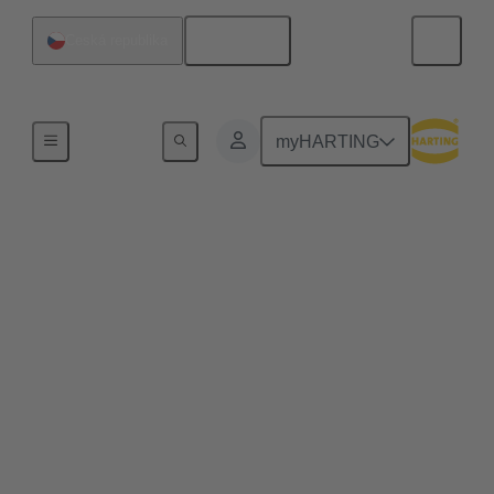
Čeština
Česká republika
Home
myHARTING
Technické údaje &
Služby
Ve světě techniky jsou konektory základními
součástmi. Umožňují připojení elektrických a
elektronických zařízení a jejich výběr a přizpůsobení
jsou pro úspěch projektu klíčové. Datová služba
nabízí řadu nástrojů a služeb na podporu inženýrů
pracujících s konektory. Zde je několik klíčových
aspektů: