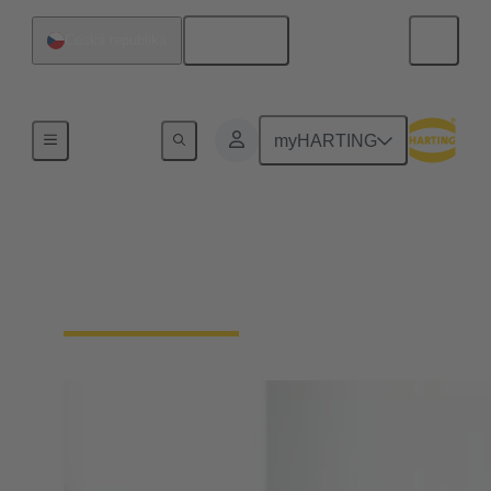
Čeština
Česká republika
Home
myHARTING
Potřebujete více
informací?