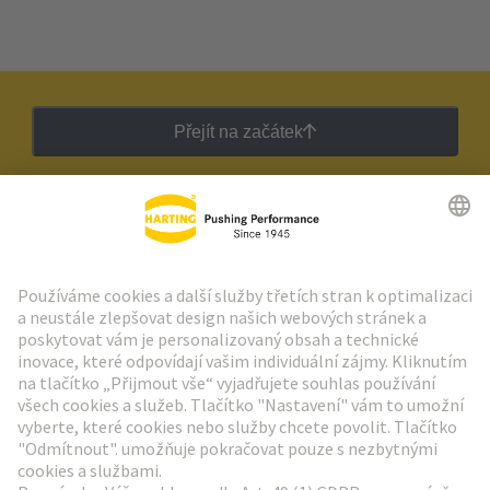
Přejít na začátek
Zpravodaj HARTING
Přejít na registraci
Social Media