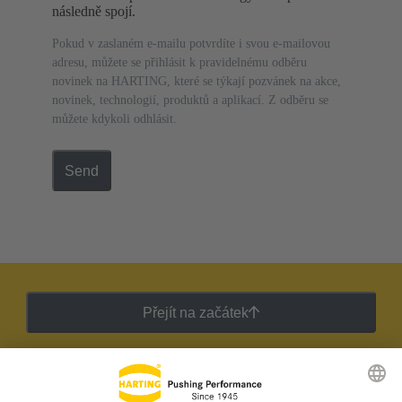
následně spojí.
Pokud v zaslaném e-mailu potvrdíte i svou e-mailovou
adresu, můžete se přihlásit k pravidelnému odběru
novinek na HARTING, které se týkají pozvánek na akce,
novinek, technologií, produktů a aplikací. Z odběru se
můžete kdykoli odhlásit.
Send
Přejít na začátek
Zpravodaj HARTING