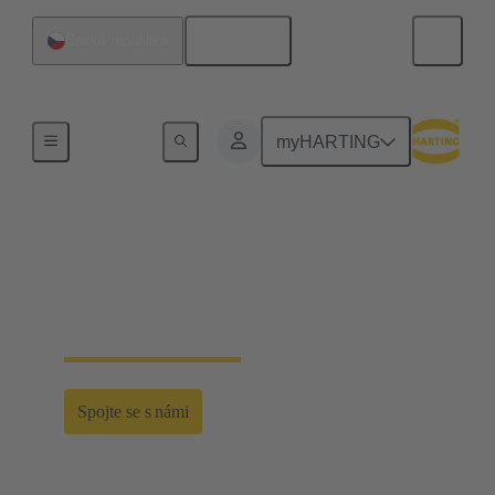
Čeština
Česká republika
Home
myHARTING
Let's Connect?
Poslechněte si přímo odborníky společnosti
HARTING.
Spojte se s námi