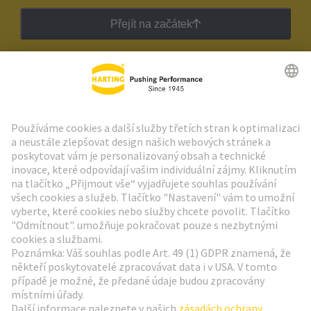
Přejít na začátek
Zpravodaj HARTING
Přejít na registraci
Social Media