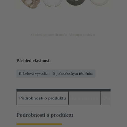
Obrázek je pouze ilustrační. Viz popis produktu.
Přehled vlastností
Kabelová vývodka
S jednoduchým těsněním
Podrobnosti o produktu
Ke stažení na
Odpovídajíc
Podrobnosti o produktu