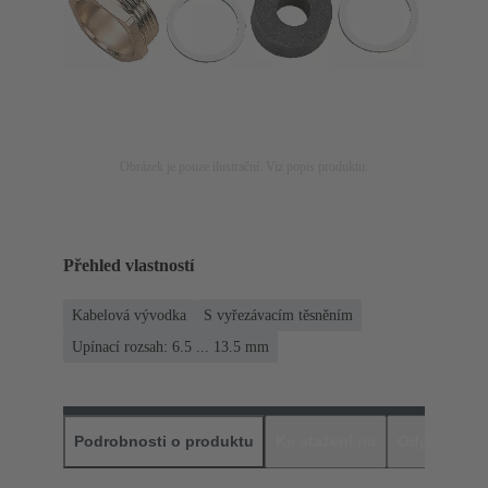
Obrázek je pouze ilustrační. Viz popis produktu.
Přehled vlastností
Kabelová vývodka
S vyřezávacím těsněním
Upínací rozsah: 6.5 ... 13.5 mm
Podrobnosti o produktu
Ke stažení na
Odpovídajíc