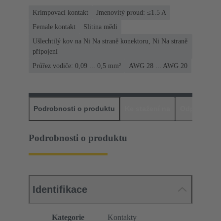
Krimpovací kontakt
Jmenovitý proud: ≤1.5 A
Female kontakt
Slitina mědi
Ušlechtilý kov na Ni Na straně konektoru, Ni Na straně
připojení
Průřez vodiče: 0,09 ... 0,5 mm²
AWG 28 ... AWG 20
Podrobnosti o produktu
Ke stažení na
Odpovídajíc
Podrobnosti o produktu
Identifikace
Kategorie
Kontakty