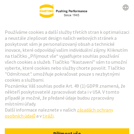
Zpravodaj HARTING
Přejít na registraci
Social Media
Čeština
Česká republika