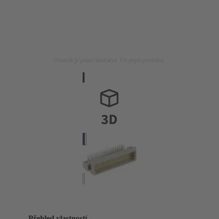
Obrázek je pouze ilustrační. Viz popis produktu.
Přehled vlastností