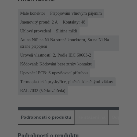
Male konektor
Připojování vlnovým pájením
Jmenovitý proud: ‌2 A
Kontakty: 48
Úhlové provedení
Slitina mědi
Au na NiP na Ni Na straně konektoru, Sn na Ni Na
straně připojení
Úroveň vlastností: 2, Podle IEC 60603-2
Kódování: Kódování beze ztráty kontaktu
Upevnění PCB: S upevňovací přírubou
Termoplastická pryskyřice, plněná skleněnými vlákny
RAL 7032 (štěrková šedá)
Podrobnosti o produktu
Ke stažení na
Odpovídajíc
Podrobnosti o produktu