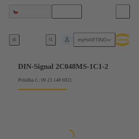
Čeština
Česká republika
Připojení základní desky k dceřiné kartě
myHARTING
DIN-Signal 2C048MS-1C1-2
Položka č.: 09 23 148 6921