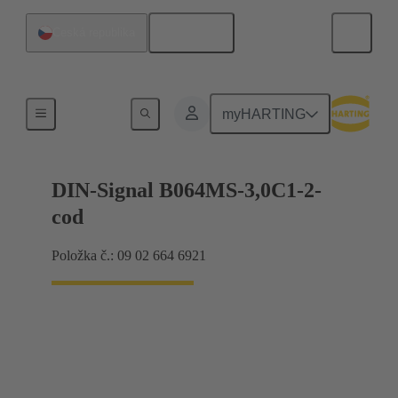
Čeština
Česká republika
Připojení základní desky k dceřiné kartě
myHARTING
DIN-Signal B064MS-3,0C1-2-
cod
Položka č.: 09 02 664 6921