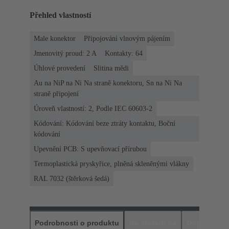
Přehled vlastností
Male konektor
Připojování vlnovým pájením
Jmenovitý proud: ‌2 A
Kontakty: 64
Úhlové provedení
Slitina mědi
Au na NiP na Ni Na straně konektoru, Sn na Ni Na
straně připojení
Úroveň vlastností: 2, Podle IEC 60603-2
Kódování: Kódování beze ztráty kontaktu, Boční
kódování
Upevnění PCB: S upevňovací přírubou
Termoplastická pryskyřice, plněná skleněnými vlákny
RAL 7032 (štěrková šedá)
Podrobnosti o produktu
Ke stažení na
Odpovídajíc