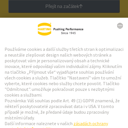
Přejít na začátek
Zpravodaj HARTING
Přejít na registraci
Social Media
Čeština
Česká republika