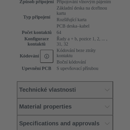
Způsob připojení
Připojování vlnovým pájením
Základní deska na dceřinou
kartu
Typ připojení
Rozšiřující karta
PCB deska–kabel
Počet kontaktů
64
Konfigurace
Řady a + b, pozice 1, 2, ... ,
kontaktů
31, 32
Kódování beze ztráty
kontaktu
Kódování
Boční kódování
Upevnění PCB
S upevňovací přírubou
Technické vlastnosti
Material properties
Specifications and approvals