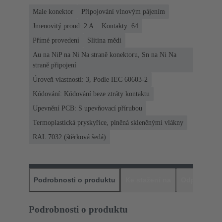
Male konektor
Připojování vlnovým pájením
Jmenovitý proud: ‌2 A
Kontakty: 64
Přímé provedení
Slitina mědi
Au na NiP na Ni Na straně konektoru, Sn na Ni Na
straně připojení
Úroveň vlastností: 3, Podle IEC 60603-2
Kódování: Kódování beze ztráty kontaktu
Upevnění PCB: S upevňovací přírubou
Termoplastická pryskyřice, plněná skleněnými vlákny
RAL 7032 (štěrková šedá)
Podrobnosti o produktu
Ke stažení na
Odpovídajíc
Podrobnosti o produktu