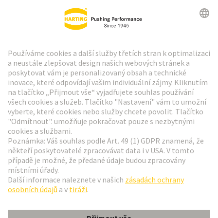
Zpravodaj HARTING
Přejít na registraci
Social Media
Čeština
Česká republika