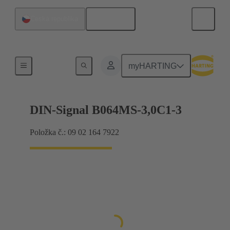
Čeština
Česká republika
Připojení základní desky k dceřiné kartě
myHARTING
DIN-Signal B064MS-3,0C1-3
Položka č.: 09 02 164 7922