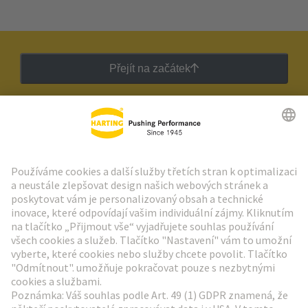
Přejít na začátek
Zpravodaj HARTING
Přejít na registraci
Social Media