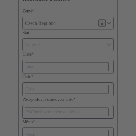
Země
*
Czech Republic
Stát
Vyberte
Ulice
*
Číslo
*
PSČ/poštovní směrovací číslo
*
Město
*