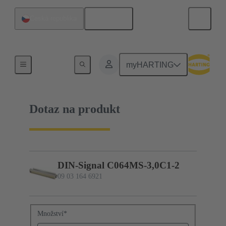
Čeština
Česká republika
09 03 164 6921
myHARTING
Dotaz na produkt
DIN-Signal C064MS-3,0C1-2
09 03 164 6921
Množství
*