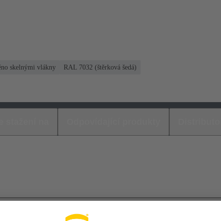
ěno skelnými vlákny
RAL 7032 (štěrková šedá)
e stažení na
Odpovídající produkty
Distributo