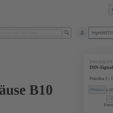
myHARTI
vé konektory a osazené kabely
Napájecí a signálové konektory
Pro
DVOJDÍLNÝ
DIN-Signal
Položka č.: 
äuse B10
a zji
Přihlášení
Porov