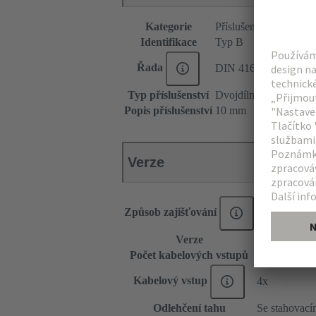
Kategorie
Příslušenství
Identifikace
Typ B
Řada
DIN 41612
Typ příslušenství
Dvojdílný kryt
Popis příslušenství
10 mm
Verze
Způsob zajišťování
Zajišťovací 
Verze
Přívod shora 
Počet kabelových vstupů
4
Kabelový vstup
4x
Odlehčení tahu
Se stahovac