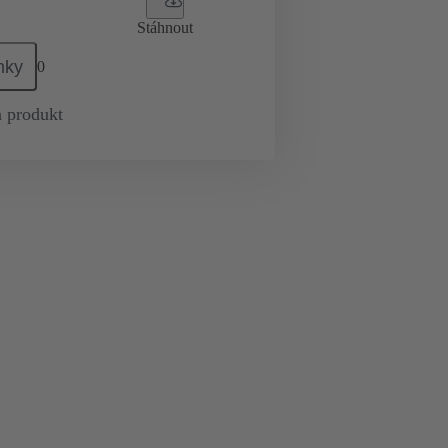
Stáhnout
mky
0
 produkt