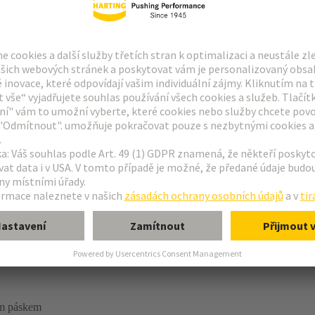
páčky nebo zajišťovací šrouby
/ ze strany
ím páskem