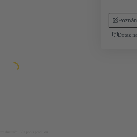
Pozná
Dotaz na
ze ilustrační. Viz popis produktu.