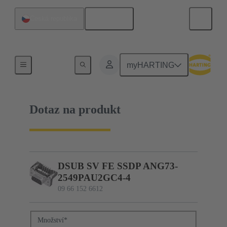
Čeština
Česká republika
09 66 152 6612
myHARTING
Dotaz na produkt
DSUB SV FE SSDP ANG73-
2549PAU2GC4-4
09 66 152 6612
Množství
*