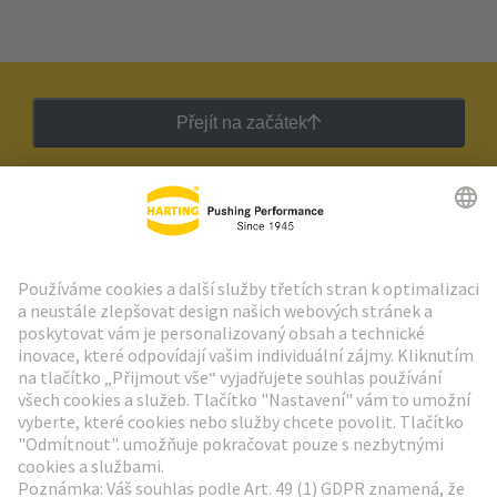
Přejít na začátek
Zpravodaj HARTING
Přejít na registraci
Social Media