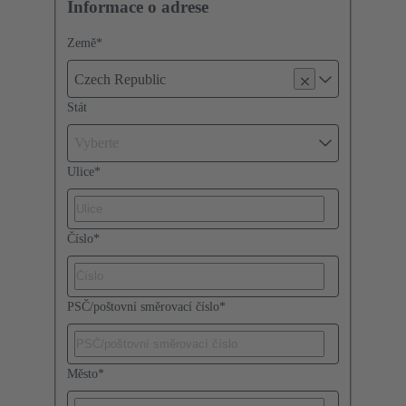
Informace o adrese
Země
*
Czech Republic
Stát
Vyberte
Ulice
*
Číslo
*
PSČ/poštovní směrovací číslo
*
Město
*