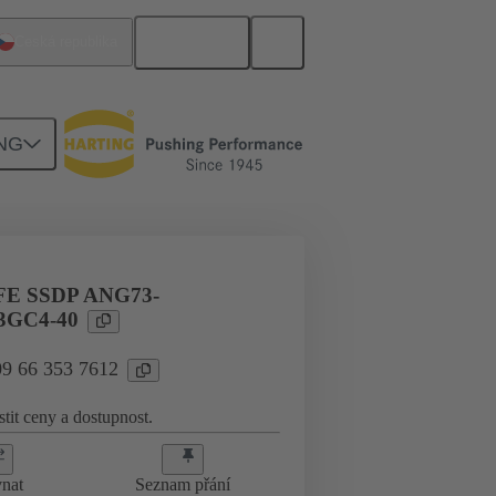
Čeština
Česká republika
NG
FE SSDP ANG73-
3GC4-40
09 66 353 7612
stit ceny a dostupnost.
nat
Seznam přání