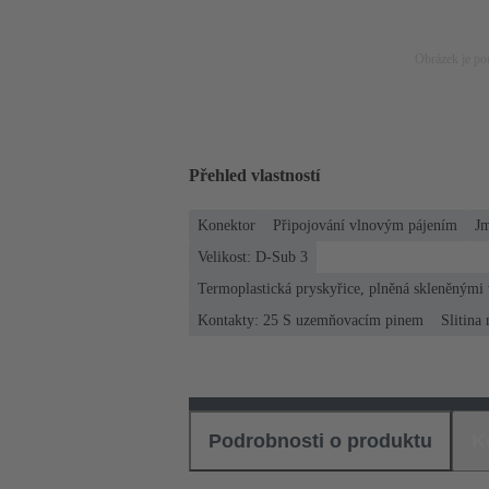
Obrázek je pou
Přehled vlastností
Konektor
Připojování vlnovým pájením
Jm
Velikost: D-Sub 3
Termoplastická pryskyřice, plněná skleněnými
Kontakty: 25 S uzemňovacím pinem
Slitina
Podrobnosti o produktu
K