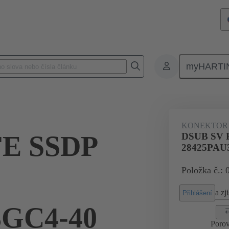
myHARTI
 7612
KONEKTOR
FE SSDP
DSUB SV 
28425PAU
Položka č.: 
a zji
Přihlášení
3GC4-40
Porov