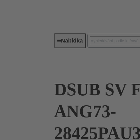
Nabídka
Řada
Produkty
09 66 353
DSUB SV 
ANG73-
28425PAU