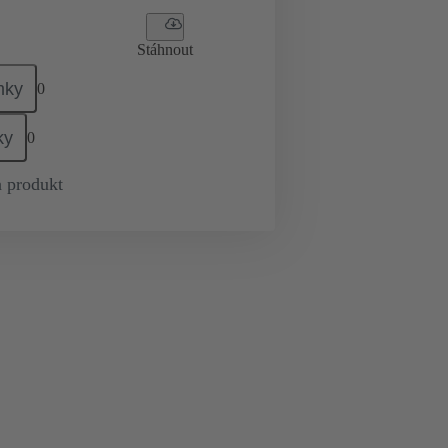
Stáhnout
mky
0
ky
0
 produkt