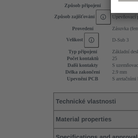
Způsob připojení
Připojování 
Způsob zajišťování
Upevňovací 
Provedení
Zásuvka (fem
Velikost
D-Sub 3
Typ připojení
Základní des
Počet kontaktů
25
Další kontakty
S uzemňovac
Délka zakončení
2.9 mm
Upevnění PCB
S aretačními 
Technické vlastnosti
Material properties
Specifications and approva