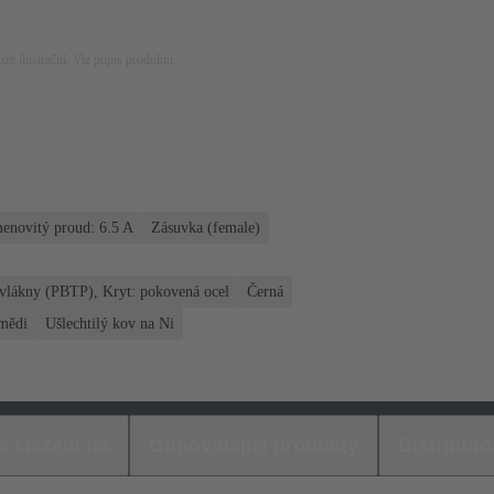
ze ilustrační. Viz popis produktu.
enovitý proud: ‌6.5 A
Zásuvka (female)
 vlákny (PBTP), Kryt: pokovená ocel
Černá
 mědi
Ušlechtilý kov na Ni
e stažení na
Odpovídající produkty
Distributo