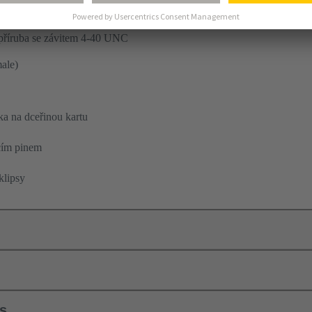
vlnovým pájením
příruba se závitem 4-40 UNC
ale)
ka na dceřinou kartu
ím pinem
klipsy
ls