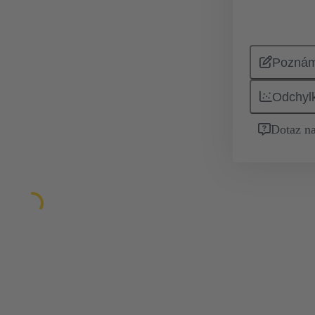
Pozná
Odchyl
Dotaz na