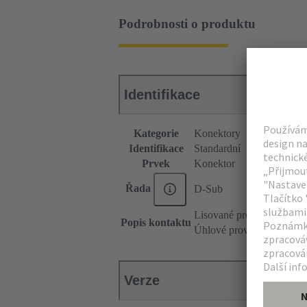
Podrobnosti o produktu
Identifikace
Kategorie
Konektory
Identifikace
Standardní
Prvek
Konektor
Řada
D-Sub
Lisované provedení
Popis kontaktu
Úhlové provedení
Verze