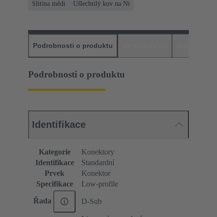
Slitina mědi
Ušlechtilý kov na Ni
Podrobnosti o produktu
Ke stažení na
Odpovídajíc
Podrobnosti o produktu
Identifikace
Kategorie
Konektory
Identifikace
Standardní
Prvek
Konektor
Specifikace
Low-profile
Řada
D-Sub