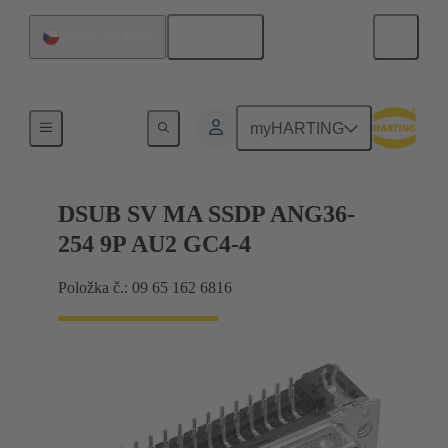
Čeština
Česká republika
Připojení základní desky k dceřiné kartě
myHARTING
DSUB SV MA SSDP ANG36-
254 9P AU2 GC4-4
Položka č.: 09 65 162 6816