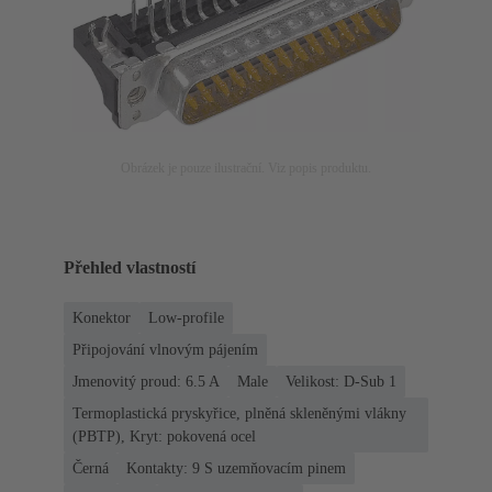
Obrázek je pouze ilustrační. Viz popis produktu.
Přehled vlastností
Konektor
Low-profile
Připojování vlnovým pájením
Jmenovitý proud: ‌6.5 A
Male
Velikost: D-Sub 1
Termoplastická pryskyřice, plněná skleněnými vlákny
(PBTP), Kryt: pokovená ocel
Černá
Kontakty: 9 S uzemňovacím pinem