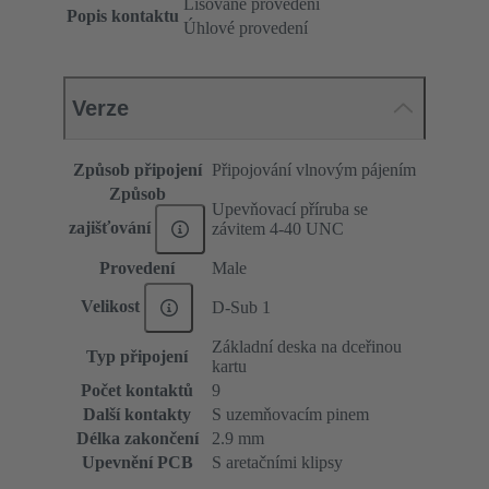
Lisované provedení
Popis kontaktu
Úhlové provedení
Verze
Způsob připojení
Připojování vlnovým pájením
Způsob
Upevňovací příruba se
zajišťování
závitem 4-40 UNC
Provedení
Male
Velikost
D-Sub 1
Základní deska na dceřinou
Typ připojení
kartu
Počet kontaktů
9
Další kontakty
S uzemňovacím pinem
Délka zakončení
2.9 mm
Upevnění PCB
S aretačními klipsy