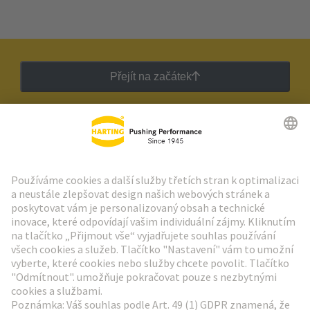
Přejít na začátek
Zpravodaj HARTING
Přejít na registraci
Social Media