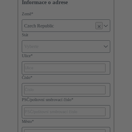
Informace o adrese
Země
*
Czech Republic
Stát
Vyberte
Ulice
*
Číslo
*
PSČ/poštovní směrovací číslo
*
Město
*