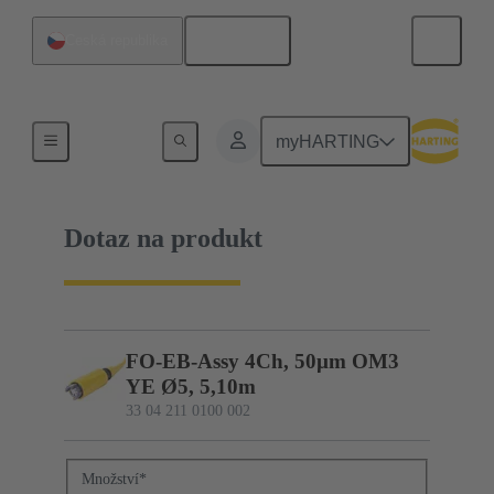
Čeština
Česká republika
33 04 211 0100 002
myHARTING
Dotaz na produkt
FO-EB-Assy 4Ch, 50µm OM3
YE Ø5, 5,10m
33 04 211 0100 002
Množství
*