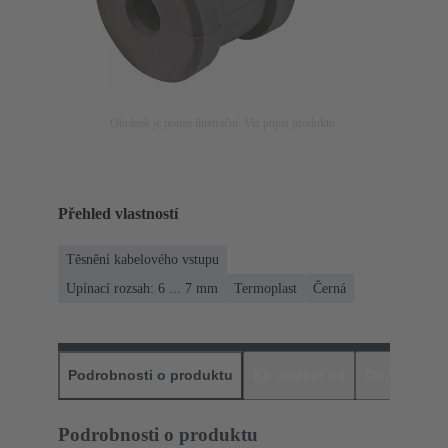
Obrázek je pouze ilustrační. Viz popis produktu.
Přehled vlastností
Těsnění kabelového vstupu
Upínací rozsah: 6 ... 7 mm
Termoplast
Černá
Podrobnosti o produktu
Ke stažení na
Odpovídajíc
Podrobnosti o produktu