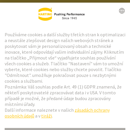
Zpravodaj HARTING
Přejít na registraci
Social Media
Čeština
Česká republika