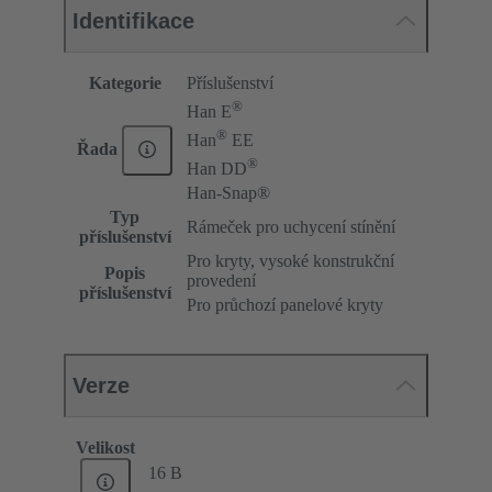
Identifikace
Kategorie
Příslušenství
®
Han E
®
Han
EE
Řada
®
Han DD
Han-Snap®
Typ
Rámeček pro uchycení stínění
příslušenství
Pro kryty, vysoké konstrukční
Popis
provedení
příslušenství
Pro průchozí panelové kryty
Verze
Velikost
16 B