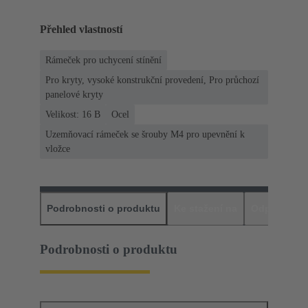
Přehled vlastností
Rámeček pro uchycení stínění
Pro kryty, vysoké konstrukční provedení, Pro průchozí
panelové kryty
Velikost: 16 B
Ocel
Uzemňovací rámeček se šrouby M4 pro upevnění k
vložce
Podrobnosti o produktu
Ke stažení na
Odpovídajíc
Podrobnosti o produktu