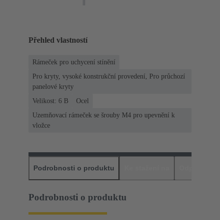
Přehled vlastností
Rámeček pro uchycení stínění
Pro kryty, vysoké konstrukční provedení, Pro průchozí
panelové kryty
Velikost: 6 B
Ocel
Uzemňovací rámeček se šrouby M4 pro upevnění k
vložce
Podrobnosti o produktu
Ke stažení na
Odpovídajíc
Podrobnosti o produktu