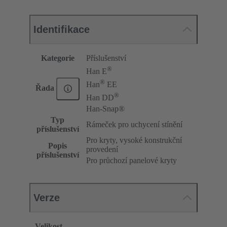
Identifikace
Kategorie
Příslušenství
®
Han E
®
Han
EE
Řada
®
Han DD
Han-Snap®
Typ
Rámeček pro uchycení stínění
příslušenství
Pro kryty, vysoké konstrukční
Popis
provedení
příslušenství
Pro průchozí panelové kryty
Verze
Velikost