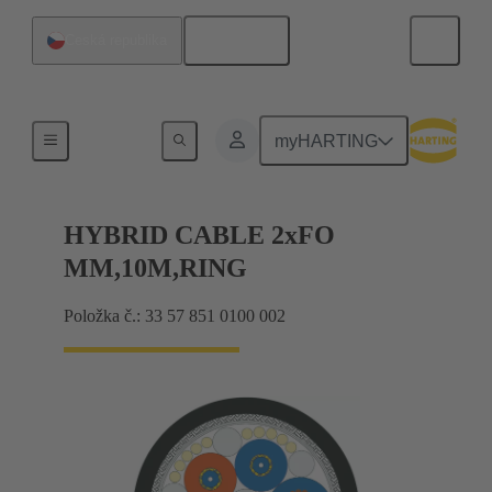
Čeština
Česká republika
Hybridní kabely (měď/optika)
myHARTING
HYBRID CABLE 2xFO
MM,10M,RING
Položka č.: 33 57 851 0100 002