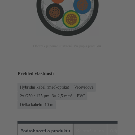
Obrázek je pouze ilustrační. Viz popis produktu.
Přehled vlastností
Hybridní kabel (měď/optika)
Vícevidové
2x G50 / 125 µm, 3× 2,5 mm²
PVC
Délka kabelu: 10 m
Podrobnosti o produktu
Ke stažení na
Odpovídajíc