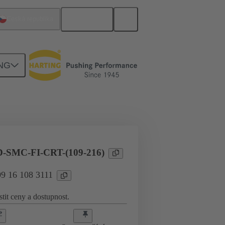
Čeština
Česká republika
NG
yslové aplikace
Proud do 16 A
-SMC-FI-CRT-(109-216)
09 16 108 3111
stit ceny a dostupnost.