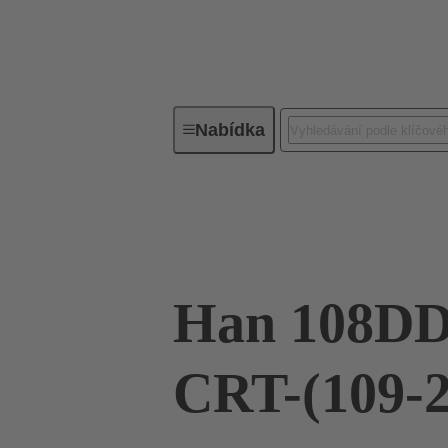
Nabídka
Průmyslové konektory / Han®
09 16 108 3111
Han 108DD
CRT-(109-2