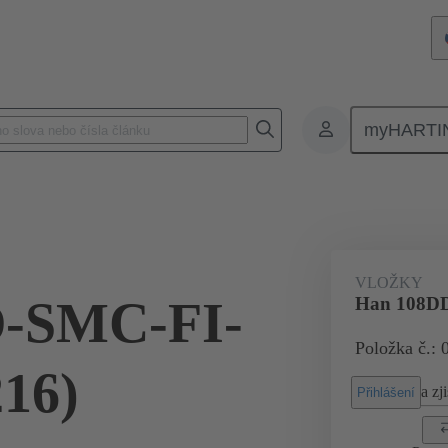
myHARTI
Pravoúhlé konektory
Produkty
Monoblokové vložky
Pro prům
VLOŽKY
-SMC-FI-
Han 108DD
Položka č.: 
16)
a zji
Přihlášení