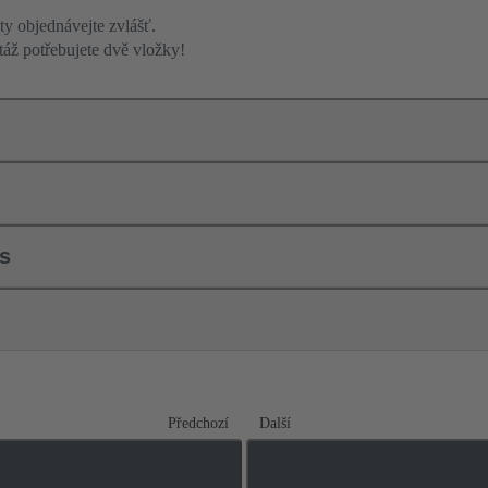
y objednávejte zvlášť.
áž potřebujete dvě vložky!
ls
Předchozí
Další