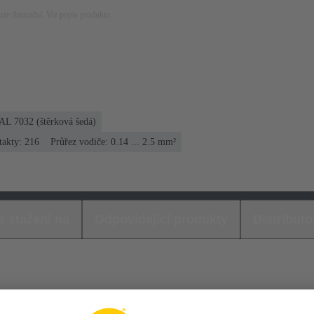
ze ilustrační. Viz popis produktu.
AL 7032 (štěrková šedá)
akty: 216
Průřez vodiče: 0.14 ... 2.5 mm²
e stažení na
Odpovídající produkty
Distributo