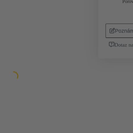
Porov
Pozná
Dotaz na