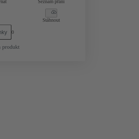
nat
Seznam přání
Stáhnout
mky
0
 produkt