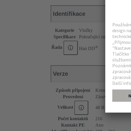
Identifikace
Kategorie
Vložky
Specifikace
Pokračující značení pinů
®
Řada
Han DD
Verze
Způsob připojení
Krimpování
Provedení
Zásuvka (female)
Velikost
48 B
Počet kontaktů
216
Kontakt PE
Ano