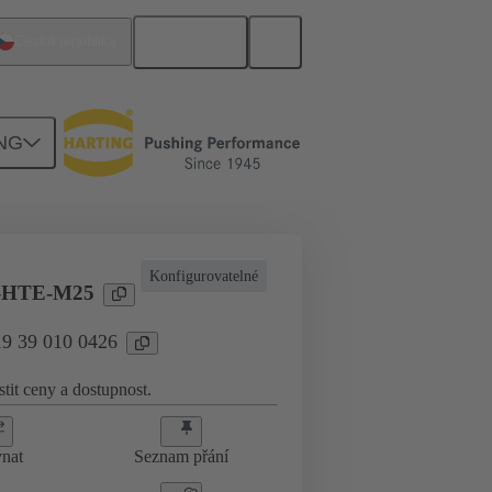
Čeština
Česká republika
NG
e
19 39 010 0426
Konfigurovatelné
-HTE-M25
19 39 010 0426
stit ceny a dostupnost.
nat
Seznam přání