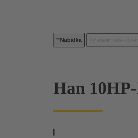
Nabídka
Průmyslové konektory / Han®
Han 10HP