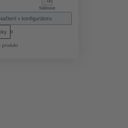
Stáhnout
Načtení v konfigurátoru
mky
0
 produkt