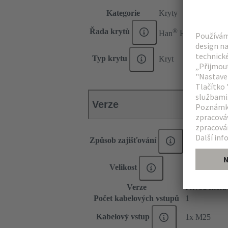
Kategorie
Kryty
®
Řada krytů
Han
HP
Typ krytu
Kryt
Verze
Způsob zajišťování
Šroubové zaj
Velikost
10 B
Verze
Přívod shora
Počet kabelových vstupů
1
Kabelový vstup
1x M25