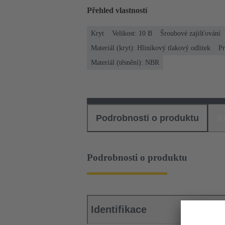
Přehled vlastností
Kryt
Velikost: 10 B
Šroubové zajišťování
Materiál (kryt): Hliníkový tlakový odlitek
Pr
Materiál (těsnění): NBR
Podrobnosti o produktu
K
Podrobnosti o produktu
Identifikace