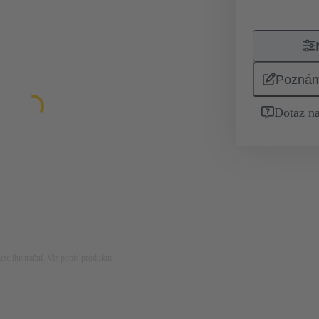
Pozná
Dotaz na
ze ilustrační. Viz popis produktu.