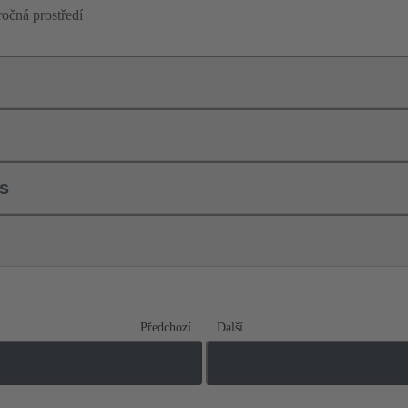
ročná prostředí
ls
Předchozí
Další