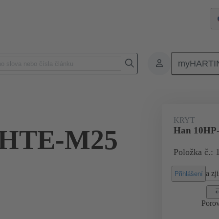
myHARTI
Pravoúhlé konektory
Produkty
Kryty
Pro průmyslové aplikac
KRYT
-HTE-M25
Han 10HP
Položka č.: 
a zji
Přihlášení
Porov