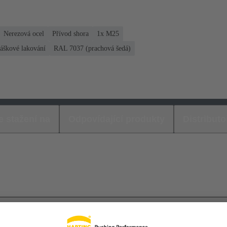
Nerezová ocel
Přívod shora
1x M25
áškové lakování
RAL 7037 (prachová šedá)
e stažení na
Odpovídající produkty
Distributo