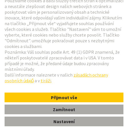
Přejít na registraci
Social Media
Čeština
Česká republika
© Technologická skupina HARTING
Nastavení souborů cookie
otisk
Zásady ochrany osobních údajů
Podmínky používání
Informace pro zákazníky
Han 16 ES-F