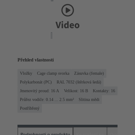
Přehled vlastností
Vložky
Cage clamp svorka
Zásuvka (female)
Polykarbonát (PC)
RAL 7032 (štěrková šedá)
Jmenovitý proud: ‌16 A
Velikost: 16 B
Kontakty: 16
Průřez vodiče: 0.14 ... 2.5 mm²
Slitina mědi
Postříbřený
Podrobnosti o produktu
Ke stažení na
Odpovídajíc