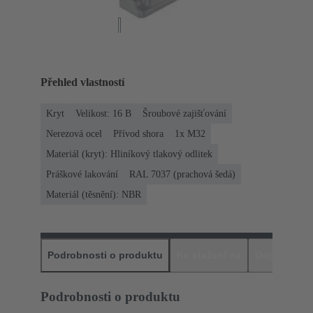
Přehled vlastností
Kryt
Velikost: 16 B
Šroubové zajišťování
Nerezová ocel
Přívod shora
1x M32
Materiál (kryt): Hliníkový tlakový odlitek
Práškové lakování
RAL 7037 (prachová šedá)
Materiál (těsnění): NBR
Podrobnosti o produktu
Ke stažení na
Odpovídajíc
Podrobnosti o produktu