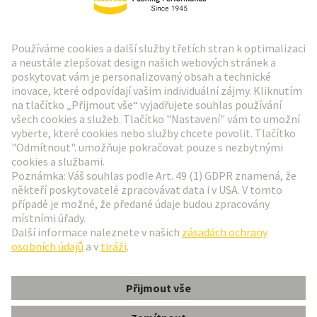
Zpravodaj HARTING
Přejít na registraci
Social Media
Čeština
Česká republika
© Technologická skupina HARTING