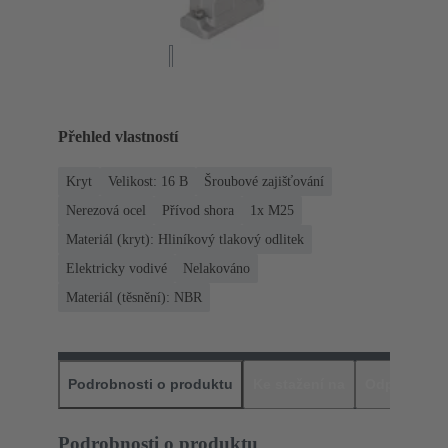
Přehled vlastností
Kryt
Velikost: 16 B
Šroubové zajišťování
Nerezová ocel
Přívod shora
1x M25
Materiál (kryt): Hliníkový tlakový odlitek
Elektricky vodivé
Nelakováno
Materiál (těsnění): NBR
Podrobnosti o produktu
Ke stažení na
Odpovídajíc
Podrobnosti o produktu