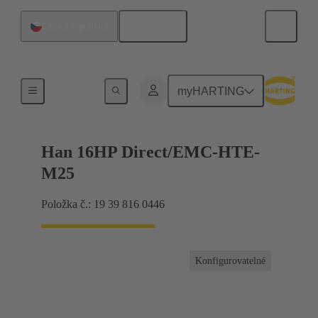
Čeština
Česká republika
Pro vysokou elektromagnetickou kompatibilitu
myHARTING
Han 16HP Direct/EMC-HTE-
M25
Položka č.: 19 39 816 0446
Konfigurovatelné