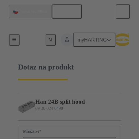
Čeština
Česká republika
09 30 024 0498
myHARTING
Dotaz na produkt
Han 24B split hood
09 30 024 0498
Množství
*