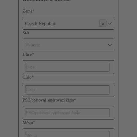
Země
*
Czech Republic
Stát
Vyberte
Ulice
*
Číslo
*
PSČ/poštovní směrovací číslo
*
Město
*