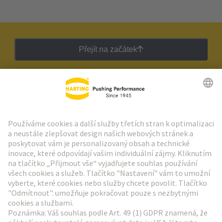
Přejít na začátek
Zpravodaj HARTING
Přejít na registraci
Social Media