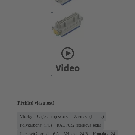
Přehled vlastností
Vložky
Cage clamp svorka
Zásuvka (female)
Polykarbonát (PC)
RAL 7032 (štěrková šedá)
Jmenovitý proud: ‌16 A
Velikost: 24 B
Kontakty: 24