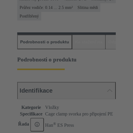
Průřez vodiče: 0.14 ... 2.5 mm²
Slitina mědi
Postříbřený
Podrobnosti o produktu
Ke stažení na
Odpovídajíc
Podrobnosti o produktu
Identifikace
Kategorie
Vložky
Specifikace
Cage clamp svorka pro připojení PE
®
Řada
Han
ES Press