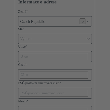
Informace o adrese
Země
*
Czech Republic
Stát
Vyberte
Ulice
*
Číslo
*
PSČ/poštovní směrovací číslo
*
Město
*