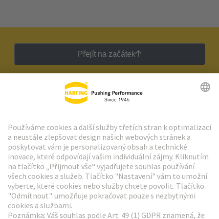
Přejít na začátek
Zpravodaj HARTING
Přejít na registraci
Social Media