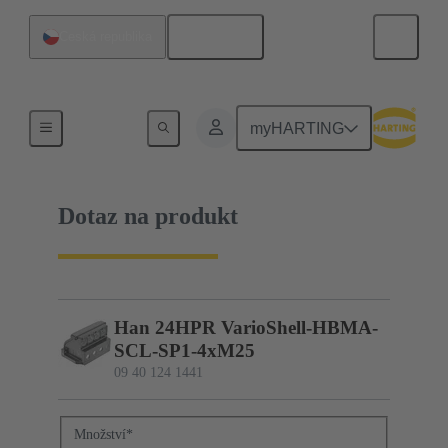
Čeština
Česká republika
09 40 124 1441
myHARTING
Dotaz na produkt
Han 24HPR VarioShell-HBMA-
SCL-SP1-4xM25
09 40 124 1441
Množství
*