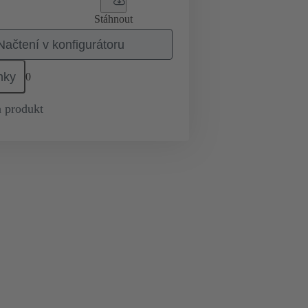
Stáhnout
Načtení v konfigurátoru
mky
0
 produkt