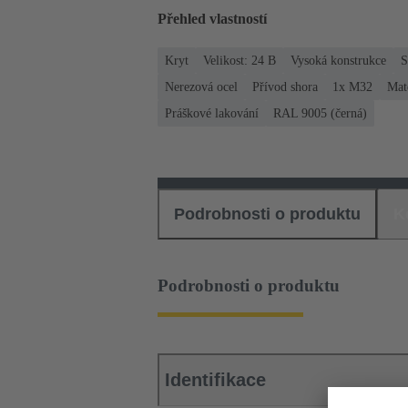
Přehled vlastností
Kryt
Velikost: 24 B
Vysoká konstrukce
S
Nerezová ocel
Přívod shora
1x M32
Mate
Práškové lakování
RAL 9005 (černá)
Podrobnosti o produktu
K
Podrobnosti o produktu
Identifikace