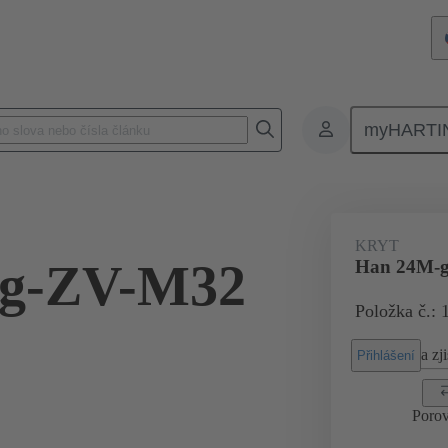
myHARTI
Pravoúhlé konektory
Produkty
Kryty
Pro velmi náročná prost
KRYT
gg-ZV-M32
Han 24M-
Položka č.: 
a zji
Přihlášení
Porov