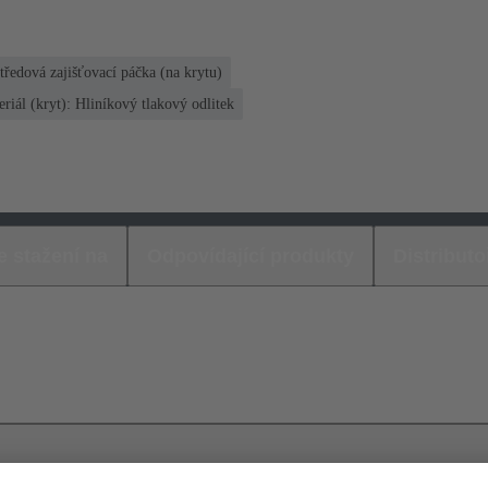
tředová zajišťovací páčka (na krytu)
riál (kryt): Hliníkový tlakový odlitek
e stažení na
Odpovídající produkty
Distributo