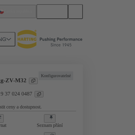
Čeština
Česká republika
NG
ředí
19 37 024 0487
Konfigurovatelné
gg-ZV-M32
19 37 024 0487
stit ceny a dostupnost.
nat
Seznam přání