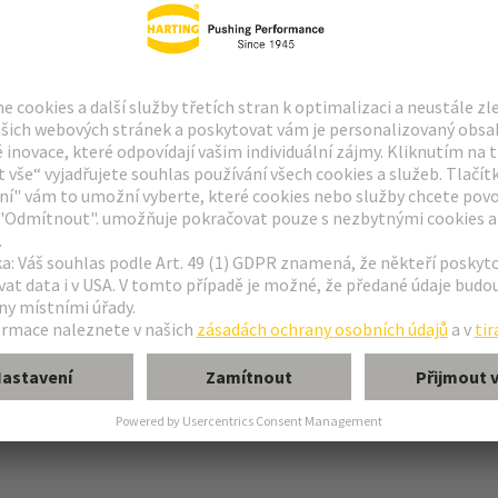
šťovací páčka (na krytu)