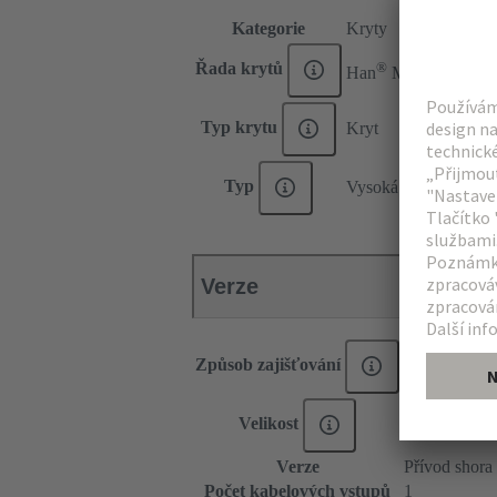
Kategorie
Kryty
®
Řada krytů
Han
M
Typ krytu
Kryt
Typ
Vysoká konstrukce
Verze
Způsob zajišťování
Středová zaji
Velikost
24 B
Verze
Přívod shora
Počet kabelových vstupů
1