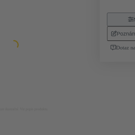
Pozná
Dotaz na
ze ilustrační. Viz popis produktu.