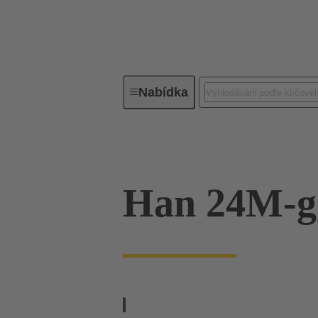
Nabídka
Průmyslové konektory / Han®
Han 24M-