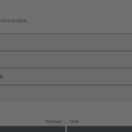
ročná prostředí
ls
Předchozí
Další