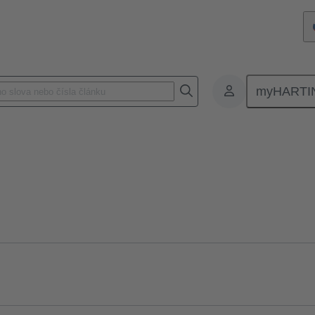
myHARTI
Pravoúhlé konektory
Produkty
Kryty
Pro průmyslové aplikac