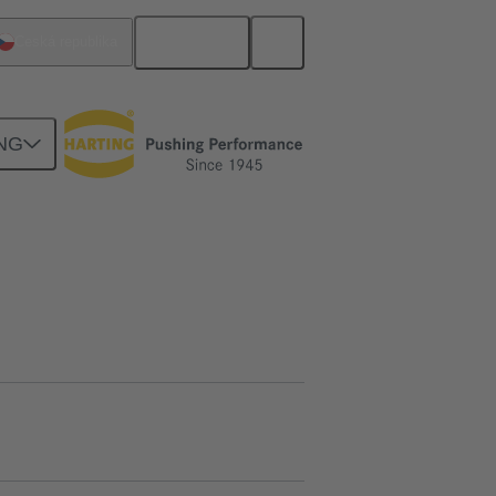
Čeština
Česká republika
NG
e
09 20 003 0301
Dotaz na produkt