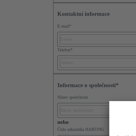
Kontaktní informace
E-mail
*
Telefon
*
Informace o společnosti*
Název společnosti
nebo
Číslo zákazníka HARTING