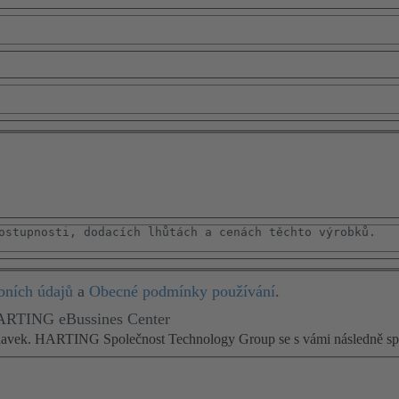
bních údajů
a
Obecné podmínky používání
.
HARTING eBussines Center
adavek. HARTING Společnost Technology Group se s vámi následně spo