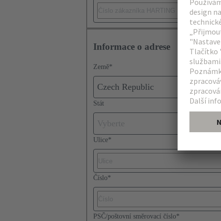
Informace o adrese
Země
*
Czech Republic
Stát
Vyberte
Ulice
*
Číslo
*
PSČ/poštovní směrovací číslo
*