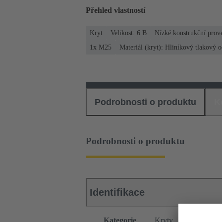
Přehled vlastností
Kryt
Velikost: 6 B
Nízké konstrukční prov
1x M25
Materiál (kryt): Hliníkový tlakový o
Podrobnosti o produktu
K
Podrobnosti o produktu
Identifikace
Kategorie
Kryty