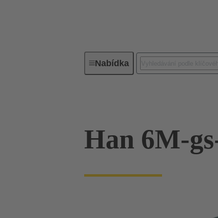
Nabídka
Průmyslové konektory / Han®
Han 6M-gs