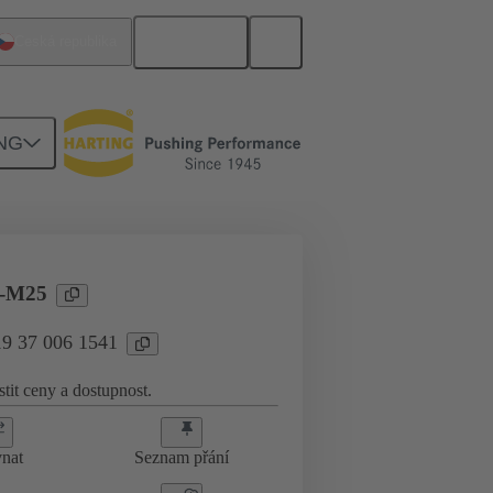
Čeština
Česká republika
NG
ředí
19 37 006 1541
s-M25
19 37 006 1541
stit ceny a dostupnost.
nat
Seznam přání