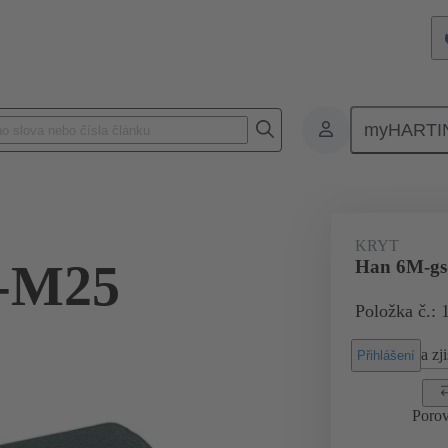
myHARTI
Pravoúhlé konektory
Produkty
Kryty
Pro velmi náročná prost
KRYT
-M25
Han 6M-g
Položka č.: 
a zji
Přihlášení
Porov