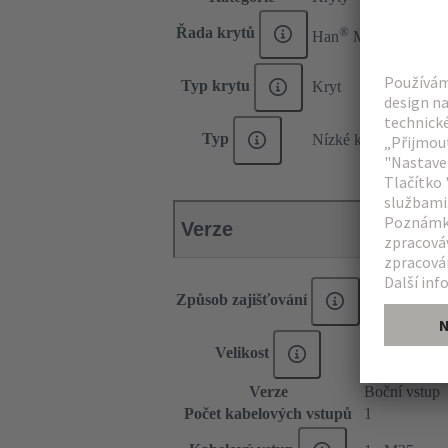
®
Řada krytů
Han
M
Typ krytu
Kryt
Typ
Nízké konstrukční pr
Verze
Způsob zajišťování
Jedna zajišť
Velikost
6 B
Verze
Boční vstup
Počet kabelových vstupů
1