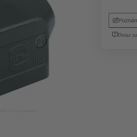
Pozná
Dotaz na
rační. Viz popis produktu.