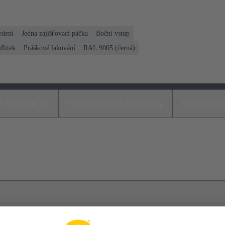
edení
Jedna zajišťovací páčka
Boční vstup
dlitek
Práškové lakování
RAL 9005 (černá)
e stažení na
Odpovídající produkty
Distributo