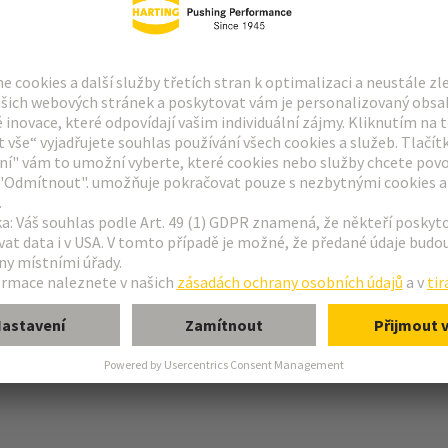
ovedení
ovací páčka