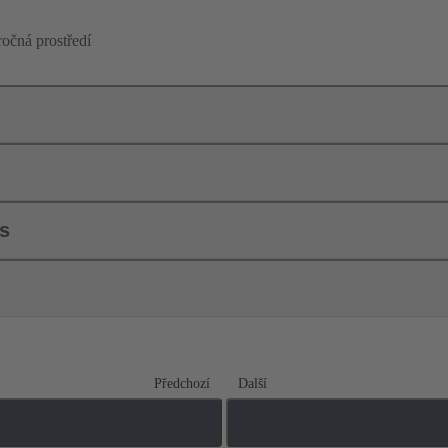
ročná prostředí
ls
Předchozí
Další