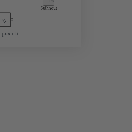
Stáhnout
mky
0
 produkt