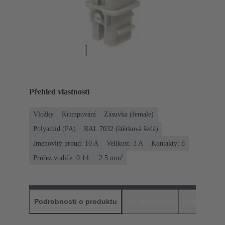
Přehled vlastností
Vložky
Krimpování
Zásuvka (female)
Polyamid (PA)
RAL 7032 (štěrková šedá)
Jmenovitý proud: ‌10 A
Velikost: 3 A
Kontakty: 8
Průřez vodiče: 0.14 ... 2.5 mm²
Podrobnosti o produktu
Ke stažení na
Odpovídajíc