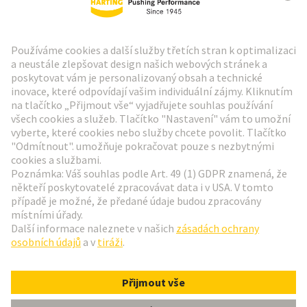
Zpravodaj HARTING
Přejít na registraci
Social Media
Čeština
Česká republika
© Technologická skupina HARTING