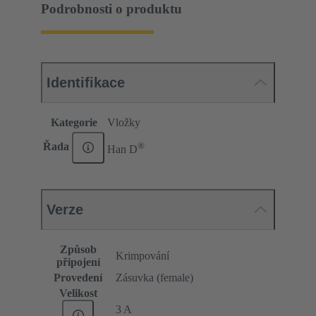
Podrobnosti o produktu
Identifikace
Kategorie
Vložky
®
Řada
Han D
Verze
Způsob
Krimpování
připojení
Provedení
Zásuvka (female)
Velikost
3 A