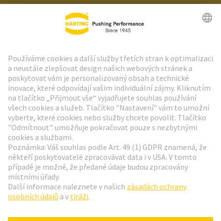
Zpravodaj HARTING
Přejít na registraci
Social Media
Čeština
Česká republika