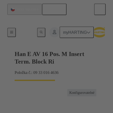
Čeština
Česká republika
Konektor se svorkovnicí
myHARTING
Han E AV 16 Pos. M Insert
Term. Block Ri
Položka č.: 09 33 016 4636
Konfigurovatelné