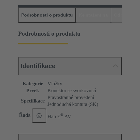
Podrobnosti o produktu
Ke stažení na
Odpovídajíc
Podrobnosti o produktu
Identifikace
Kategorie
Vložky
Prvek
Konektor se svorkovnicí
Pravostranné provedení
Specifikace
Jednoduchá kontura (SK)
®
Řada
Han E
AV