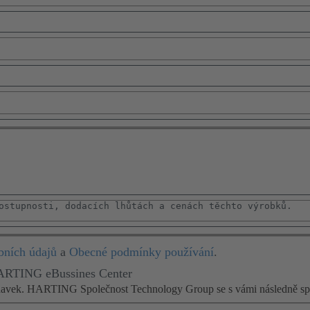
bních údajů
a
Obecné podmínky používání
.
HARTING eBussines Center
adavek. HARTING Společnost Technology Group se s vámi následně spo