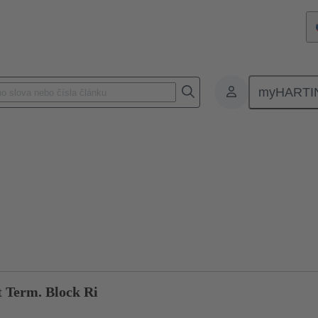
myHARTI
Pravoúhlé konektory
Produkty
Monoblokové vložky
Speciální
t Term. Block Ri