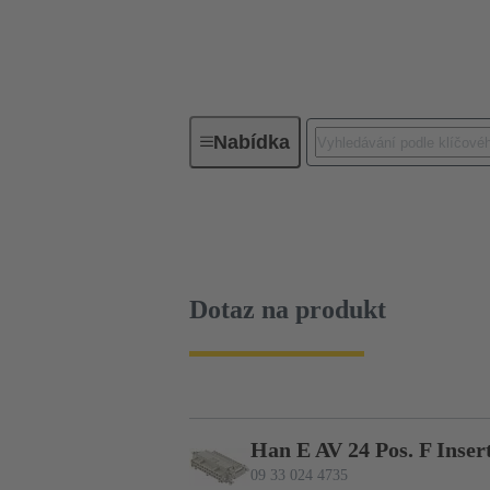
Nabídka
Průmyslové konektory / Han®
09 33 024 4735
Dotaz na produkt
Dotaz na produkt
Han E AV 24 Pos. F Inser
09 33 024 4735