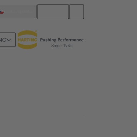
Čeština
Česká republika
NG
 aplikace
Konektor se svorkovnicí