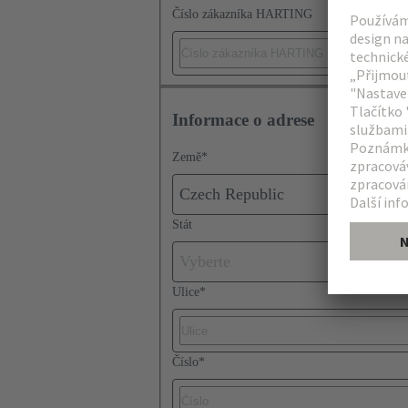
Číslo zákazníka HARTING
Informace o adrese
Země
*
Czech Republic
Stát
Vyberte
Ulice
*
Číslo
*