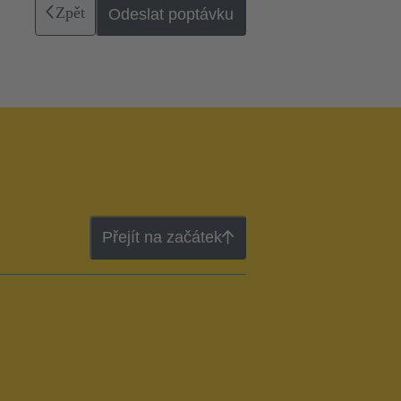
Zpět
Odeslat poptávku
Přejít na začátek