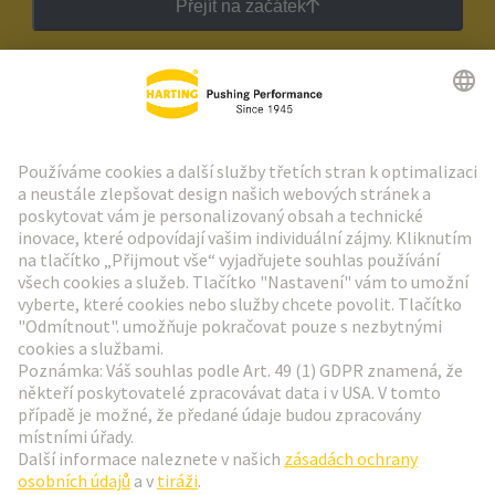
Přejít na začátek
Zpravodaj HARTING
Přejít na registraci
Social Media
Čeština
Česká republika