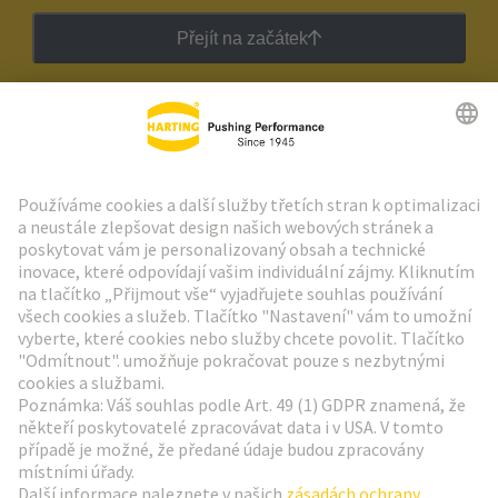
Přejít na začátek
Zpravodaj HARTING
Přejít na registraci
Social Media