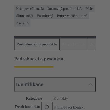
Krimpovací kontakt
Jmenovitý proud: ≤16 A
Male
Slitina mědi
Postříbřený
Průřez vodiče: 1 mm²
AWG 18
Podrobnosti o produktu
Ke stažení na
Odpovídajíc
Podrobnosti o produktu
Identifikace
Kategorie
Kontakty
Druh kontaktu
Krimpovací kontakt