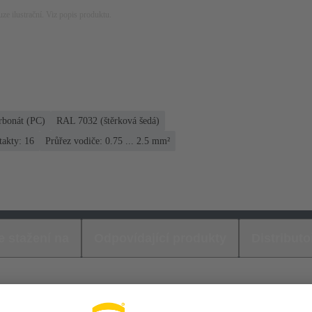
ze ilustrační. Viz popis produktu.
rbonát (PC)
RAL 7032 (štěrková šedá)
akty: 16
Průřez vodiče: 0.75 ... 2.5 mm²
e stažení na
Odpovídající produkty
Distributo