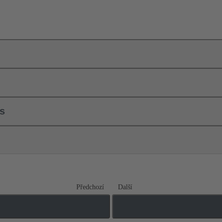
ls
Předchozí
Další