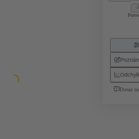
Porov
Pozná
Odchyl
Dotaz na