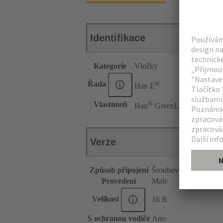
Identifikace
Kategorie
Vložky
®
Řada
Han E
®
Vlastnosti
Han
GreenLine
Verze
Způsob připojení
Šroubové připojení
Provedení
Male
Velikost
16 B
S ochranou vodiče
Ano