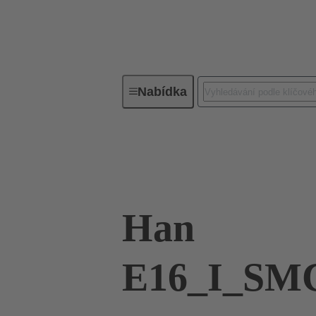
Nabídka
Průmyslové konektory / Han®
09 33 716 2601
Han
E16_I_SM