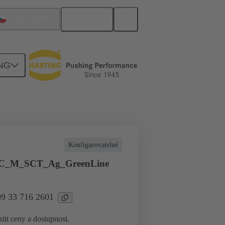
Čeština
Česká republika
NG
yslové aplikace
Proud do 16 A
Konfigurovatelné
C_M_SCT_Ag_GreenLine
enLine
09 33 716 2601
stit ceny a dostupnost.