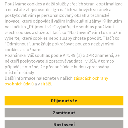
Přejít na registraci
Social Media
Čeština
Česká republika
© Technologická skupina HARTING
Nastavení souborů cookie
otisk
Zásady ochrany osobních údajů
Podmínky používání
Informace pro zákazníky