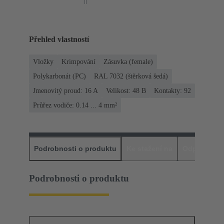
Přehled vlastností
Vložky
Krimpování
Zásuvka (female)
Polykarbonát (PC)
RAL 7032 (štěrková šedá)
Jmenovitý proud: ‌16 A
Velikost: 48 B
Kontakty: 92
Průřez vodiče: 0.14 ... 4 mm²
Podrobnosti o produktu
Ke stažení na
Odpovídajíc
Podrobnosti o produktu