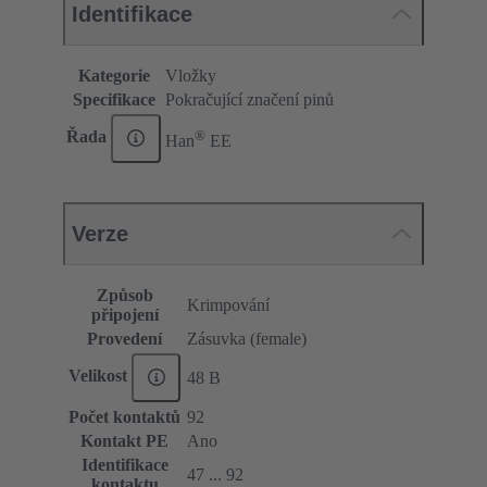
Identifikace
Kategorie
Vložky
Specifikace
Pokračující značení pinů
®
Řada
Han
EE
Verze
Způsob
Krimpování
připojení
Provedení
Zásuvka (female)
Velikost
48 B
Počet kontaktů
92
Kontakt PE
Ano
Identifikace
47 ... 92
kontaktu