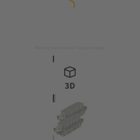
Obrázek je pouze ilustrační. Viz popis produktu.