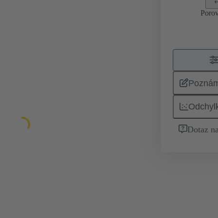
Porov
Pozná
Odchyl
Dotaz na