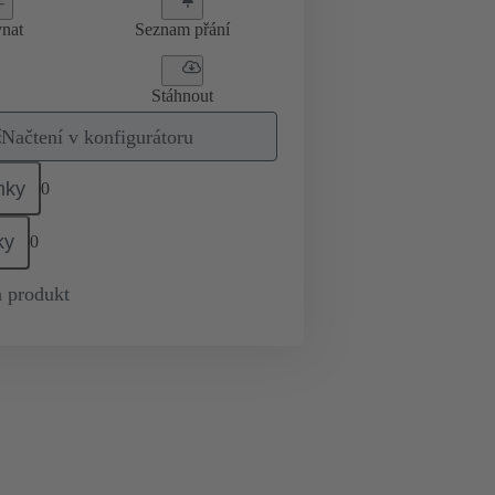
nat
Seznam přání
Stáhnout
Načtení v konfigurátoru
mky
0
ky
0
 produkt