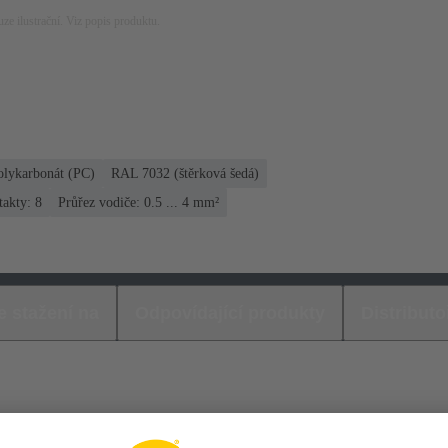
ze ilustrační. Viz popis produktu.
olykarbonát (PC)
RAL 7032 (štěrková šedá)
akty: 8
Průřez vodiče: 0.5 ... 4 mm²
e stažení na
Odpovídající produkty
Distributo