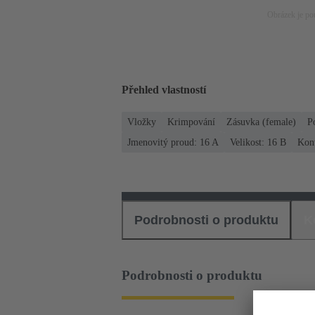
Obrázek je pou
Přehled vlastností
Vložky
Krimpování
Zásuvka (female)
P
Jmenovitý proud: ‌16 A
Velikost: 16 B
Kont
Podrobnosti o produktu
K
Podrobnosti o produktu