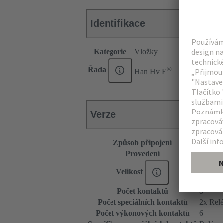
Identifikace
Kategorie
Vložky
®
Řada
Han Hv E
Verze
Způsob připojení
Krimpo
Provedení
Zásuvk
Velikost
16 B
Počet kontaktů
8
Počet speciálních kontaktů
2x Rel
Počet výkonových kontaktů
6