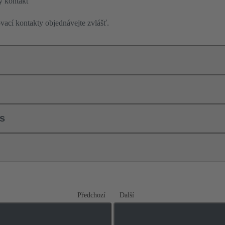
ý kontakt
ací kontakty objednávejte zvlášť.
ls
Předchozí
Další