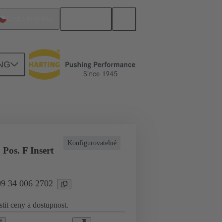
Čeština
Česká republika
NG
yslové aplikace
Proud do 16 A
Konfigurovatelné
Pos. F Insert
09 34 006 2702
stit ceny a dostupnost.