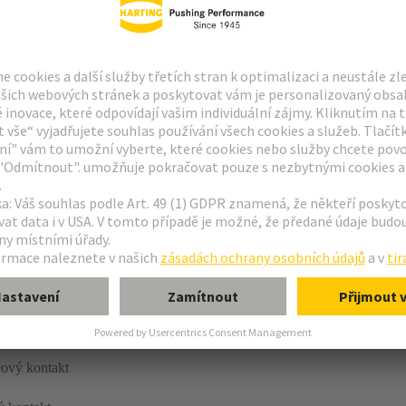
vání
a (female)
éový kontakt