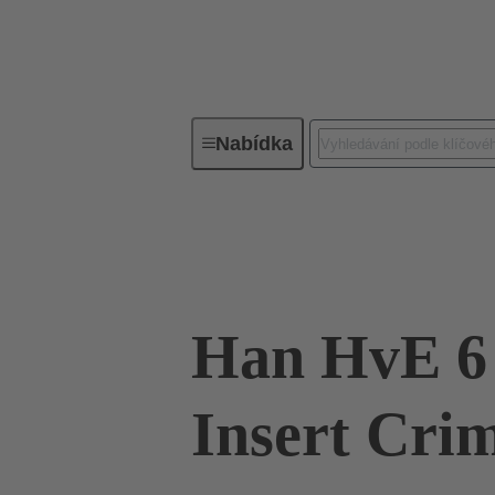
Nabídka
Průmyslové konektory / Han®
09 34 006 2702
Han HvE 6 
Insert Cri