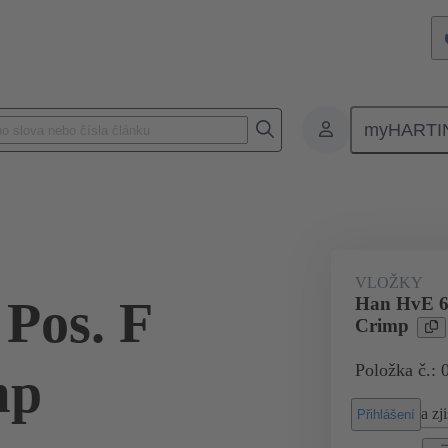
myHARTI
Pravoúhlé konektory
Produkty
Monoblokové vložky
Pro prům
VLOŽKY
Pos. F
Han HvE 6 
Crimp
Položka č.: 
mp
a zji
Přihlášení