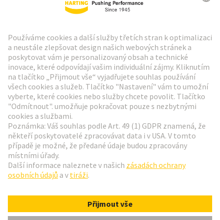
Zpravodaj HARTING
Přejít na registraci
Social Media
Čeština
Česká republika
© Technologická skupina HARTING