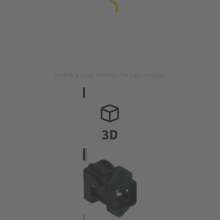
Obrázek je pouze ilustrační. Viz popis produktu.