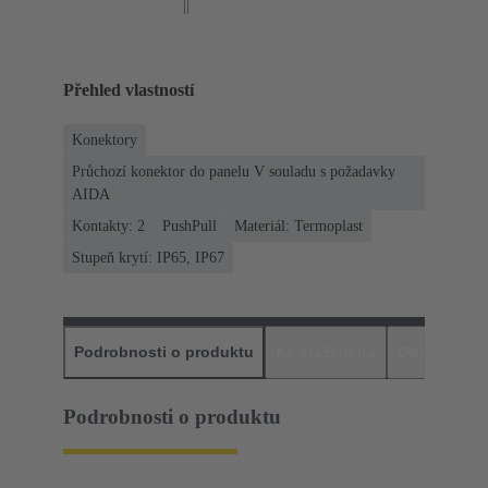
Přehled vlastností
Konektory
Průchozí konektor do panelu V souladu s požadavky
AIDA
Kontakty: 2
PushPull
Materiál: Termoplast
Stupeň krytí: IP65, IP67
Podrobnosti o produktu
Ke stažení na
Odpovídajíc
Podrobnosti o produktu