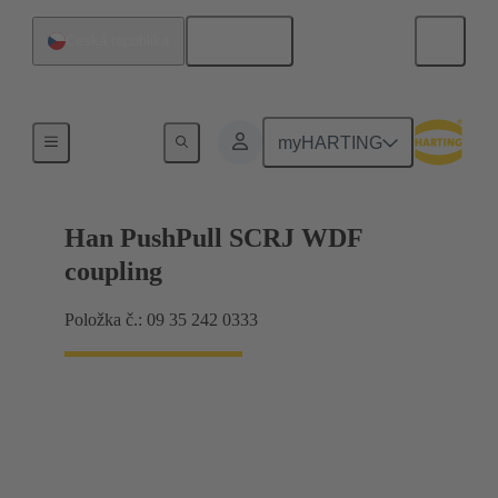
Čeština
Česká republika
Produkty
myHARTING
Han PushPull SCRJ WDF
coupling
Položka č.: 09 35 242 0333