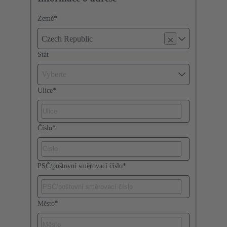
Země
*
Czech Republic
Stát
Vyberte
Ulice
*
Číslo
*
PSČ/poštovní směrovací číslo
*
Město
*