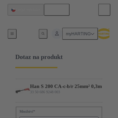
Čeština
Česká republika
33 50 686 9248 003
myHARTING
Dotaz na produkt
Han S 200 CA-c-b/r 25mm² 0,3m
33 50 686 9248 003
Množství
*