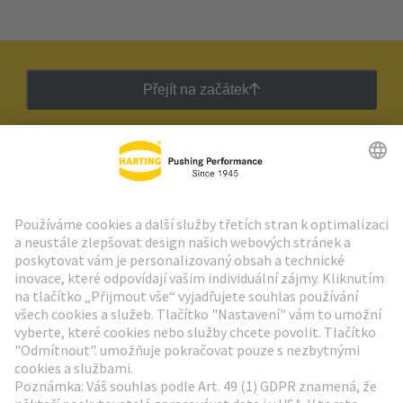
Přejít na začátek
Zpravodaj HARTING
Přejít na registraci
Social Media