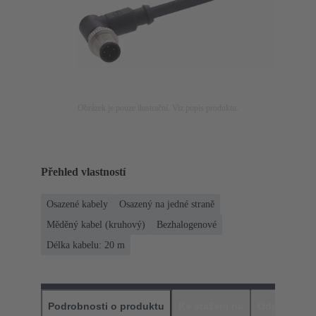
Obrázek je pouze ilustrační. Viz popis produktu.
Přehled vlastností
Osazené kabely
Osazený na jedné straně
Měděný kabel (kruhový)
Bezhalogenové
Délka kabelu: 20 m
Podrobnosti o produktu
Ke stažení na
Odpovídajíc