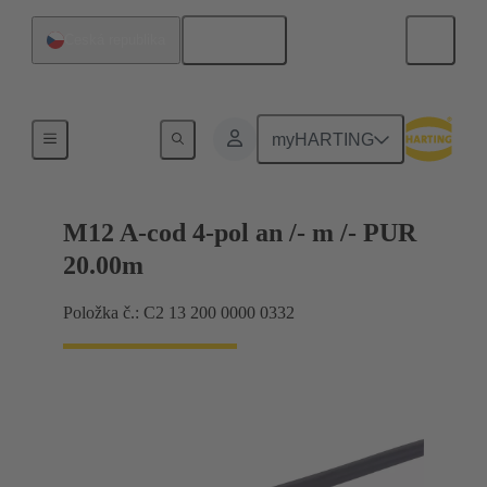
Čeština
Česká republika
M12
myHARTING
M12 A-cod 4-pol an /- m /- PUR
20.00m
Položka č.: C2 13 200 0000 0332