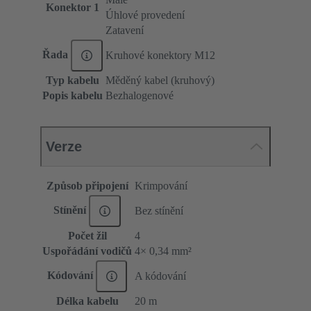
Konektor 1
Úhlové provedení
Zatavení
Řada
Kruhové konektory M12
Typ kabelu
Měděný kabel (kruhový)
Popis kabelu
Bezhalogenové
Verze
Způsob připojení
Krimpování
Stínění
Bez stínění
Počet žil
4
Uspořádání vodičů
4× 0,34 mm²
Kódování
A kódování
Délka kabelu
20 m