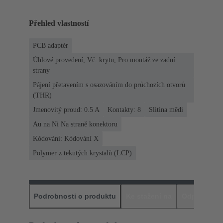
Přehled vlastností
PCB adaptér
Úhlové provedení, Vč. krytu, Pro montáž ze zadní
strany
Pájení přetavením s osazováním do průchozích otvorů
(THR)
Jmenovitý proud: ‌0.5 A
Kontakty: 8
Slitina mědi
Au na Ni Na straně konektoru
Kódování: Kódování X
Polymer z tekutých krystalů (LCP)
Podrobnosti o produktu
Ke stažení na
Odpovídajíc