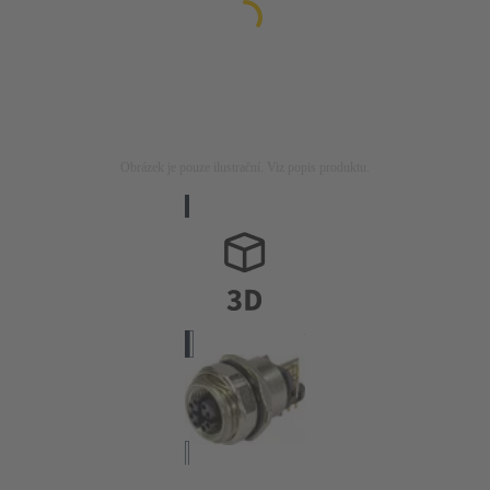
Obrázek je pouze ilustrační. Viz popis produktu.