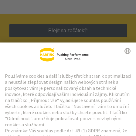
Přejít na začátek
Zpravodaj HARTING
Přejít na registraci
Social Media